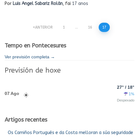
Por
Luis Angel Sabariz Rolán
, fai
17 anos
Paxinación
ANTERIOR
1
…
16
17
de
Tempo en Pontecesures
entradas
Ver previsión completa →
Previsión de hoxe
27° / 18°
07 Ago
1%
Despexado
Artigos recentes
Os Camiños Portugués e da Costa melloran a súa seguridade