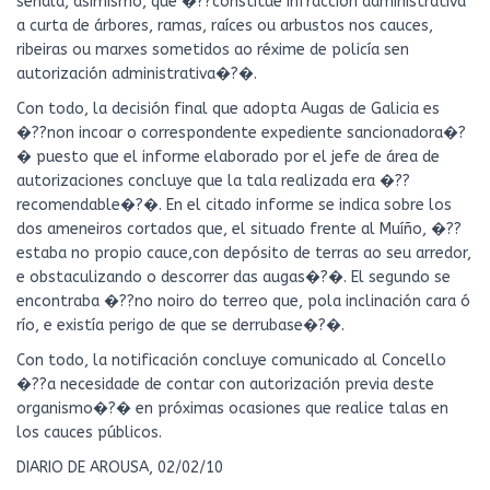
señala, asimismo, que �??constitúe infracción administrativa
a curta de árbores, ramas, raíces ou arbustos nos cauces,
ribeiras ou marxes sometidos ao réxime de policía sen
autorización administrativa�?�.
Con todo, la decisión final que adopta Augas de Galicia es
�??non incoar o correspondente expediente sancionadora�?
� puesto que el informe elaborado por el jefe de área de
autorizaciones concluye que la tala realizada era �??
recomendable�?�. En el citado informe se indica sobre los
dos ameneiros cortados que, el situado frente al Muíño, �??
estaba no propio cauce,con depósito de terras ao seu arredor,
e obstaculizando o descorrer das augas�?�. El segundo se
encontraba �??no noiro do terreo que, pola inclinación cara ó
río, e existía perigo de que se derrubase�?�.
Con todo, la notificación concluye comunicado al Concello
�??a necesidade de contar con autorización previa deste
organismo�?� en próximas ocasiones que realice talas en
los cauces públicos.
DIARIO DE AROUSA, 02/02/10