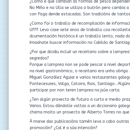
¿Como e que cambian as formas de pesca dependen
No Miño e no Ulla se utiliza o butrón pero cambia a
con fisga dende estacadas. Son tradicións de tanto
¿Como foi o traballo de recompilación de informaci
Ufff. Levo case sete anos de traballo coa recolleit
dcumentación histórica é un traballo lento, nada doa
Imaxínate buscar información no Cabildo de Santiago
¿Por que dicidiu incluír un receitario sobre a lampr
segredos?
Porque a lamprea non se pode pescar a nivel deporti
na nivel gastronómico, o receitario era unha obriga.
Miguel González Aguiar e varios restaurantes galeg
Pontecesures, Valga, Catoira, Rois, Santiago…Algúns
participar por non teren lamprea na jsúa carta.
¿Ten algún proxecto de futuro a curto e medio pra
Varios. Estou dándolle voltas a un diccionario gale
chama moito un proxecto de Alberto Torres no que
Á marxe das publicacións tamén leva a cabo outras 
promoción? ¿Cal é a súa intención?