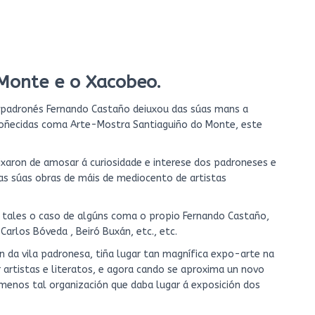
Monte e o Xacobeo.
r padronés Fernando Castaño deiuxou das súas mans a
 coñecidas coma Arte-Mostra Santiaguiño do Monte, este
ixaron de amosar á curiosidade e interese dos padroneses e
 as súas obras de máis de mediocento de artistas
 tales o caso de algúns coma o propio Fernando Castaño,
arlos Bóveda , Beiró Buxán, etc., etc.
ón da vila padronesa, tiña lugar tan magnífica expo-arte na
 artistas e literatos, e agora cando se aproxima un novo
enos tal organización que daba lugar á exposición dos