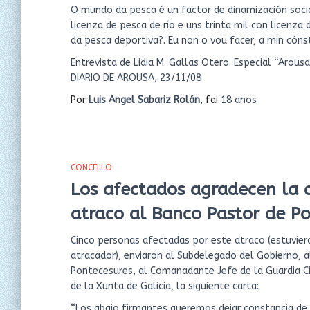
O mundo da pesca é un factor de dinamización socia
licenza de pesca de río e uns trinta mil con licenz
da pesca deportiva?. Eu non o vou facer, a min cón
Entrevista de Lidia M. Gallas Otero. Especial “Arousa
DIARIO DE AROUSA, 23/11/08
Por
Luis Angel Sabariz Rolán
, fai
18 anos
CONCELLO
Los afectados agradecen la a
atraco al Banco Pastor de P
Cinco personas afectadas por este atraco (estuvier
atracador), enviaron al Subdelegado del Gobierno, al
Pontecesures, al Comanadante Jefe de la Guardia Civi
de la Xunta de Galicia, la siguiente carta:
“Los abajo firmantes queremos dejar constancia de 