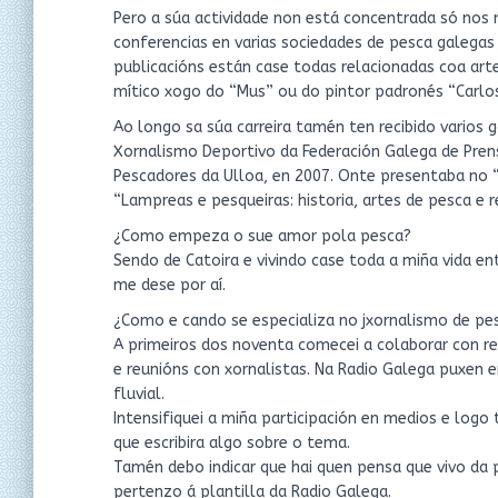
Pero a súa actividade non está concentrada só nos
conferencias en varias sociedades de pesca galegas 
publicacións están case todas relacionadas coa art
mítico xogo do “Mus” ou do pintor padronés “Carlo
Ao longo sa súa carreira tamén ten recibido varios 
Xornalismo Deportivo da Federación Galega de Prens
Pescadores da Ulloa, en 2007. Onte presentaba no “C
“Lampreas e pesqueiras: historia, artes de pesca e re
¿Como empeza o sue amor pola pesca?
Sendo de Catoira e vivindo case toda a miña vida en
me dese por aí.
¿Como e cando se especializa no jxornalismo de pe
A primeiros dos noventa comecei a colaborar con re
e reunións con xornalistas. Na Radio Galega puxen 
fluvial.
Intensifiquei a miña participación en medios e logo
que escribira algo sobre o tema.
Tamén debo indicar que hai quen pensa que vivo da p
pertenzo á plantilla da Radio Galega.