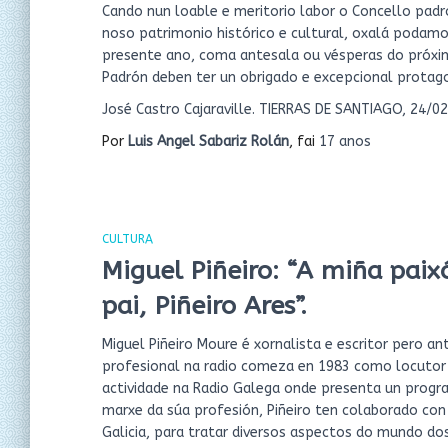
Cando nun loable e meritorio labor o Concello padro
noso patrimonio histórico e cultural, oxalá podam
presente ano, coma antesala ou vésperas do próxim
Padrón deben ter un obrigado e excepcional protag
José Castro Cajaraville. TIERRAS DE SANTIAGO, 24/0
Por
Luis Angel Sabariz Rolán
, fai
17 anos
CULTURA
Miguel Piñeiro: “A miña pai
pai, Piñeiro Ares”.
Miguel Piñeiro Moure é xornalista e escritor pero an
profesional na radio comeza en 1983 como locutor e
actividade na Radio Galega onde presenta un progra
marxe da súa profesión, Piñeiro ten colaborado con
Galicia, para tratar diversos aspectos do mundo dos