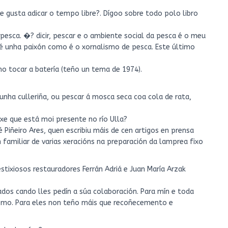
e gusta adicar o tempo libre?. Dígoo sobre todo polo libro
e pesca. �? dicir, pescar e o ambiente social da pesca é o meu
 é unha paixón como é o xornalismo de pesca. Este último
o tocar a batería (teño un tema de 1974).
nha culleriña, ou pescar á mosca seca coa cola de rata,
e que está moi presente no río Ulla?
Piñeiro Ares, quen escribiu máis de cen artigos en prensa
n familiar de varias xeracións na preparación da lamprea fixo
stixiosos restauradores Ferrán Adriá e Juan María Arzak
dos cando lles pedín a súa colaboración. Para mín e toda
stomo. Para eles non teño máis que recoñecemento e