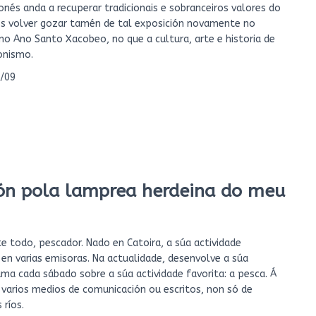
nés anda a recuperar tradicionais e sobranceiros valores do
os volver gozar tamén de tal exposición novamente no
o Ano Santo Xacobeo, no que a cultura, arte e historia de
onismo.
2/09
xón pola lamprea herdeina do meu
te todo, pescador. Nado en Catoira, a súa actividade
n varias emisoras. Na actualidade, desenvolve a súa
ma cada sábado sobre a súa actividade favorita: a pesca. Á
 varios medios de comunicación ou escritos, non só de
 ríos.