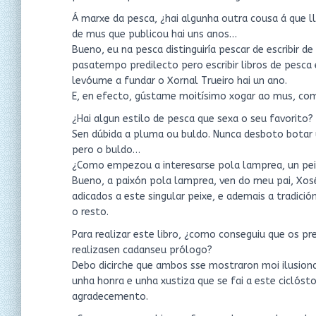
Á marxe da pesca, ¿hai algunha outra cousa á que ll
de mus que publicou hai uns anos…
Bueno, eu na pesca distinguiría pescar de escribir d
pasatempo predilecto pero escribir libros de pesca
levóume a fundar o Xornal Trueiro hai un ano.
E, en efecto, gústame moitísimo xogar ao mus, com
¿Hai algun estilo de pesca que sexa o seu favorito?
Sen dúbida a pluma ou buldo. Nunca desboto botar u
pero o buldo…
¿Como empezou a interesarse pola lamprea, un peix
Bueno, a paixón pola lamprea, ven do meu pai, Xosé 
adicados a este singular peixe, e ademais a tradició
o resto.
Para realizar este libro, ¿como conseguiu que os pre
realizasen cadanseu prólogo?
Debo dicirche que ambos sse mostraron moi ilusiona
unha honra e unha xustiza que se fai a este cicló
agradecemento.