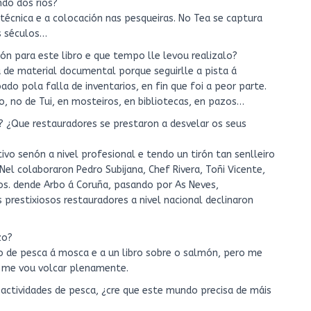
do dos ríos?
 técnica e a colocación nas pesqueiras. No Tea se captura
s séculos…
ón para este libro e que tempo lle levou realizalo?
a de material documental porque seguirlle a pista á
do pola falla de inventarios, en fin que foi a peor parte.
, no de Tui, en mosteiros, en bibliotecas, en pazos…
ea? ¿Que restauradores se prestaron a desvelar os seus
vo senón a nivel profesional e tendo un tirón tan senlleiro
 Nel colaboraron Pedro Subijana, Chef Rivera, Toñi Vicente,
os. dende Arbo á Coruña, pasando por As Neves,
 prestixiosos restauradores a nivel nacional declinaron
zo?
go de pesca á mosca e a un libro sobre o salmón, pero me
 me vou volcar plenamente.
actividades de pesca, ¿cre que este mundo precisa de máis