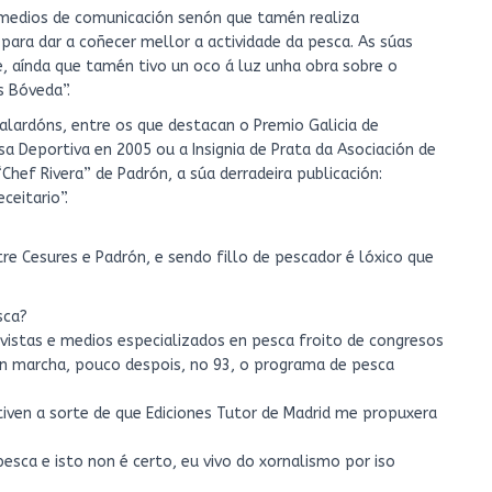
 medios de comunicación senón que tamén realiza
para dar a coñecer mellor a actividade da pesca. As súas
e, aínda que tamén tivo un oco á luz unha obra sobre o
s Bóveda”.
galardóns, entre os que destacan o Premio Galicia de
a Deportiva en 2005 ou a Insignia de Prata da Asociación de
hef Rivera” de Padrón, a súa derradeira publicación:
ceitario”.
tre Cesures e Padrón, e sendo fillo de pescador é lóxico que
sca?
vistas e medios especializados en pesca froito de congresos
en marcha, pouco despois, no 93, o programa de pesca
 tiven a sorte de que Ediciones Tutor de Madrid me propuxera
esca e isto non é certo, eu vivo do xornalismo por iso