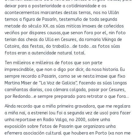
deixar para a posterioridade a cotidinianidade e os
acontecementos marcantes destas terras, nos no Ullán
temos a figura de Pasarín, testemuño de toda segunda
metade do século XX..as súas miticas imaxes de coñecidos
veciños por dispares causas,que senon fora por el, nin foto
terian das cheas do Ulla en Cesures, da romaria Vikinga de
Catoira, das festas, do traballo…de todo…as fotos súas
fotos eran a autencidade natural total.
Ten milleiros e milleiros de fotos que son parte
imprescindible, que non o digo por dicir, da nosa historia. Eu
sempre recordo a Pasarin, como se ve nesta imaxe que fixo
Martina Miser de “La Voz de Galicia”, facendo as súas longas
camiñantas diarias, coa cámara colgada, pasar por Cesures,
por Redondo…e sempre preparado para retratar o que fora…
Aínda recordo que a miña primeira gravadora, que me regalara
a miña nai, a estrenei (ou foi a segunda vez de uso) para facer
unha reportaxe en Radio Valga, no 2000, sobre unha
exposición sobre fotos de Pasarin que organizara unha
efemera asociación cultural que houbera en Porto (xa non me