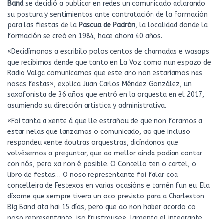
Band
se decidió a publicar en redes un comunicado aclarando
su postura y sentimientos ante contratación de la formación
para las fiestas de la
Pascua de Padrón
, la localidad donde la
formación se creó en 1984, hace ahora 40 años.
«Decidímonos a escribilo polos centos de chamadas e wasaps
que recibimos dende que tanto en La Voz como nun espazo de
Radio Valga comunicamos que este ano non estaríamos nas
nosas festas», explica Juan Carlos Méndez González, un
saxofonista de 36 años que entró en la orquesta en el 2017,
asumiendo su dirección artística y administrativa.
«Foi tanta a xente á que lle estrañou de que non foramos a
estar nelas que lanzamos o comunicado, ao que incluso
respondeu xente doutras orquestras, dicíndonos que
volvésemos a preguntar, que ao mellor aínda podían contar
con nós, pero xa non é posible. O Concello ten o cartel, o
libro de festas… O noso representante foi falar coa
concelleira de Festexos en varias ocasións e tamén fun eu. Ela
díxome que sempre tivera un oco previsto para a Charleston
Big Band ata hai 15 días, pero que ao non haber acordo co
noso representante, iso frustrouse», lamenta el integrante