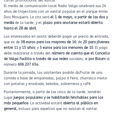
Cartel promocional del xantar.
El medio de comunicación local Radio Valga celebrará sus 26
años de trayectoria con un xantar popular en el parque Irmás
Dios Mosquera. La cita será
el 1 de mayo, a partir de las dos y
media
de la tarde, y el
plazo para anotarse estará abierto
hasta el 28 de abril
.
Los interesados en asistir deberán pagar un precio de entrada,
que es de
38 euros para los mayores de 16
; de
20 para jóvenes
entre 11 y 15 años
; y
5 euros para los menores de 10
. El pago
debe realizarse a través del
número de cuenta que el Concello
de Valga facilita a través de sus redes
sociales,
o por Bizum
al
número
606 237 654
.
Durante la jornada, los asistentes podrán disfrutar de una
comida a base de empanadas, pulpo á feira, churrasco mixto
con patatas y ensalada, bebidas, sobremesa y café.
Posteriormente, a partir de las cinco de la tarde, tendrán
lugar
juegos populares y se habilitarán hinchables para los
más pequeños
. La actividad estará
abierta al público en
general
, incluso para aquellos que no asistan al xantar.