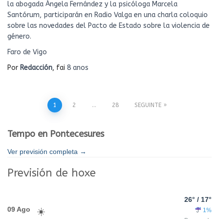
la abogada Ángela Fernández y la psicóloga Marcela
Santórum, participarán en Radio Valga en una charla coloquio
sobre las novedades del Pacto de Estado sobre la violencia de
género.
Faro de Vigo
Por
Redacción
, fai
8 anos
Paxinación
1
2
…
28
SEGUINTE
de
Tempo en Pontecesures
entradas
Ver previsión completa →
Previsión de hoxe
26° / 17°
09 Ago
1%