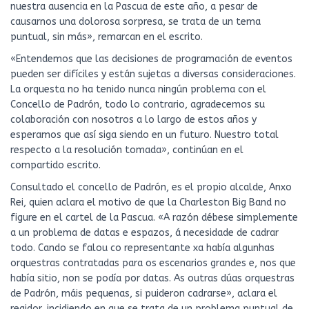
nuestra ausencia en la Pascua de este año, a pesar de
causarnos una dolorosa sorpresa, se trata de un tema
puntual, sin más», remarcan en el escrito.
«Entendemos que las decisiones de programación de eventos
pueden ser difíciles y están sujetas a diversas consideraciones.
La orquesta no ha tenido nunca ningún problema con el
Concello de Padrón, todo lo contrario, agradecemos su
colaboración con nosotros a lo largo de estos años y
esperamos que así siga siendo en un futuro. Nuestro total
respecto a la resolución tomada», continúan en el
compartido escrito.
Consultado el concello de Padrón, es el propio alcalde, Anxo
Rei, quien aclara el motivo de que la Charleston Big Band no
figure en el cartel de la Pascua. «A razón débese simplemente
a un problema de datas e espazos, á necesidade de cadrar
todo. Cando se falou co representante xa había algunhas
orquestras contratadas para os escenarios grandes e, nos que
había sitio, non se podía por datas. As outras dúas orquestras
de Padrón, máis pequenas, si puideron cadrarse», aclara el
regidor, incidiendo en que se trata de un problema puntual de