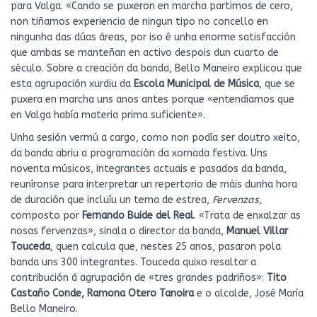
para Valga. «Cando se puxeron en marcha partimos de cero,
non tiñamos experiencia de ningun tipo no concello en
ningunha das dúas áreas, por iso é unha enorme satisfacción
que ambas se manteñan en activo despois dun cuarto de
século. Sobre a creación da banda, Bello Maneiro explicou que
esta agrupación xurdiu da
Escola Municipal de Música
, que se
puxera en marcha uns anos antes porque «entendíamos que
en Valga había materia prima suficiente».
Unha sesión vermú a cargo, como non podía ser doutro xeito,
da banda abriu a programación da xornada festiva. Uns
noventa músicos, integrantes actuais e pasados da banda,
reuníronse para interpretar un repertorio de máis dunha hora
de duración que incluíu un tema de estrea,
Fervenzas
,
composto por
Fernando Buide del Real
. «Trata de enxalzar as
nosas fervenzas», sinala o director da banda,
Manuel Villar
Touceda
, quen calcula que, nestes 25 anos, pasaron pola
banda uns 300 integrantes. Touceda quixo resaltar a
contribución á agrupación de «tres grandes padriños»:
Tito
Castaño Conde, Ramona Otero Tanoira
e o alcalde, José María
Bello Maneiro.