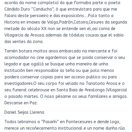
acordo do nome completo) da que formaba parte o poeta
Cándido Duro “Canducho”, ó que entrevistara para que me
falara deste persoeiro e das exposicións….Polo tanto a
Historia en imaxes de Valga,Padrón,Catoira,Cesures da segunda
metade do século XX non se entende sen el,asi coma de
Vilagarcia de Arousa..ademais de tódalas cousas que el sabia
das xentes da zona.
Tamén botara moitos anos embarcado na mercante e foi
acomodador no cine agardemos que se poida conservar o seu
legado e que ogallá se busque unha maneira de unha
institución ben responsable as teña ou que polo menos
poidera conservar copias para ser acceso publico ou para
investigadores.O seu corpo foi velado no Tanatorio Arosa e o
seu funeral celebrouse en Santa Baia de Arealonga (Vilagarcia)
o pasado martes. O noso pésame os seus familiares e amigos.
Descanse en Paz.
Daniel Seijas Llerena
Todos lebramos a “Pasarín” en Pontecesures e dende logo,
merece un recoñecemento institucional e un nome dunha rúa.