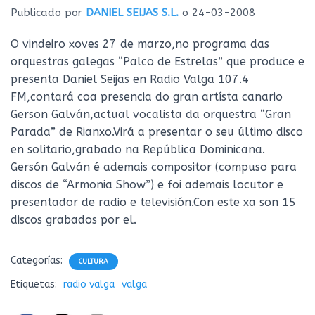
Ó
Publicado por
DANIEL SEIJAS S.L.
o
24-03-2008
N
O vindeiro xoves 27 de marzo,no programa das
orquestras galegas “Palco de Estrelas” que produce e
presenta Daniel Seijas en Radio Valga 107.4
FM,contará coa presencia do gran artísta canario
Gerson Galván,actual vocalista da orquestra “Gran
Parada” de Rianxo.Virá a presentar o seu último disco
en solitario,grabado na República Dominicana.
Gersón Galván é ademais compositor (compuso para
discos de “Armonia Show”) e foi ademais locutor e
presentador de radio e televisión.Con este xa son 15
discos grabados por el.
Categorías:
CULTURA
Etiquetas:
radio valga
valga