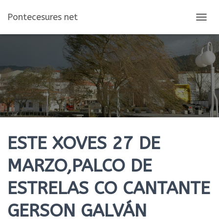
Pontecesures net
C
A
M
B
I
A
R
M
O
D
O
D
E
ESTE XOVES 27 DE
N
A
MARZO,PALCO DE
V
E
ESTRELAS CO CANTANTE
G
A
C
GERSON GALVÁN
I