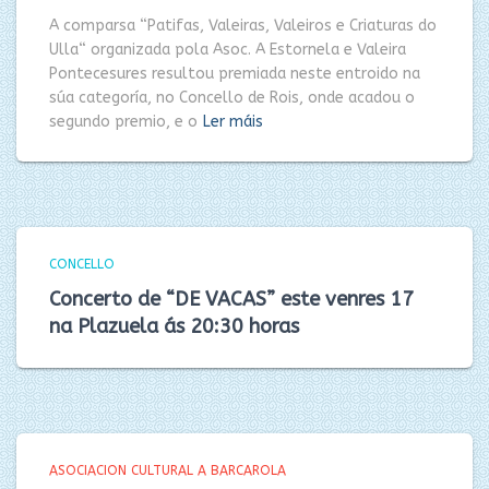
A comparsa “Patifas, Valeiras, Valeiros e Criaturas do
Ulla“ organizada pola Asoc. A Estornela e Valeira
Pontecesures resultou premiada neste entroido na
súa categoría, no Concello de Rois, onde acadou o
segundo premio, e o
Ler máis
CONCELLO
Concerto de “DE VACAS” este venres 17
na Plazuela ás 20:30 horas
ASOCIACION CULTURAL A BARCAROLA