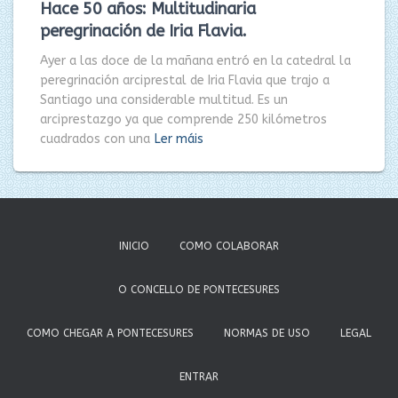
Hace 50 años: Multitudinaria
peregrinación de Iria Flavia.
Ayer a las doce de la mañana entró en la catedral la
peregrinación arciprestal de Iria Flavia que trajo a
Santiago una considerable multitud. Es un
arciprestazgo ya que comprende 250 kilómetros
cuadrados con una
Ler máis
INICIO
COMO COLABORAR
O CONCELLO DE PONTECESURES
COMO CHEGAR A PONTECESURES
NORMAS DE USO
LEGAL
ENTRAR