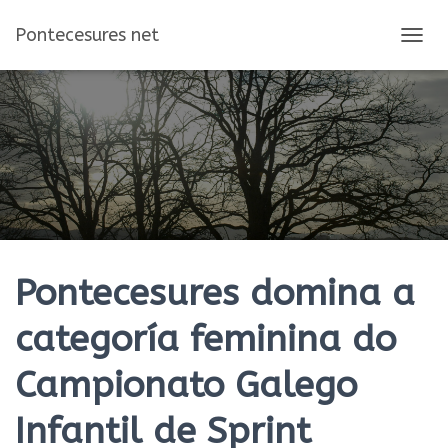
Pontecesures net
C
A
M
B
I
A
R
M
O
D
O
D
E
Pontecesures domina a
N
A
categoría feminina do
V
E
Campionato Galego
G
A
C
Infantil de Sprint
I