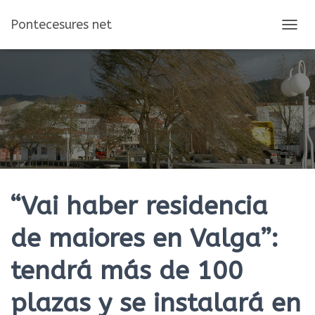
Pontecesures net
C
A
M
B
I
A
R
M
O
D
O
D
E
“Vai haber residencia
N
A
de maiores en Valga”:
V
E
tendrá más de 100
G
A
C
plazas y se instalará en
I