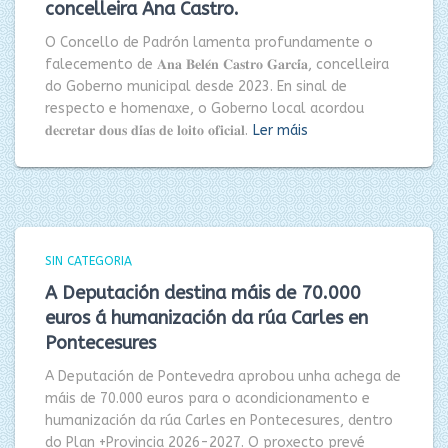
concelleira Ana Castro.
O Concello de Padrón lamenta profundamente o
falecemento de 𝐀𝐧𝐚 𝐁𝐞𝐥𝐞́𝐧 𝐂𝐚𝐬𝐭𝐫𝐨 𝐆𝐚𝐫𝐜𝐢́𝐚, concelleira
do Goberno municipal desde 2023. En sinal de
respecto e homenaxe, o Goberno local acordou
𝐝𝐞𝐜𝐫𝐞𝐭𝐚𝐫 𝐝𝐨𝐮𝐬 𝐝𝐢́𝐚𝐬 𝐝𝐞 𝐥𝐨𝐢𝐭𝐨 𝐨𝐟𝐢𝐜𝐢𝐚𝐥.
Ler máis
SIN CATEGORIA
A Deputación destina máis de 70.000
euros á humanización da rúa Carles en
Pontecesures
A Deputación de Pontevedra aprobou unha achega de
máis de 70.000 euros para o acondicionamento e
humanización da rúa Carles en Pontecesures, dentro
do Plan +Provincia 2026-2027. O proxecto prevé