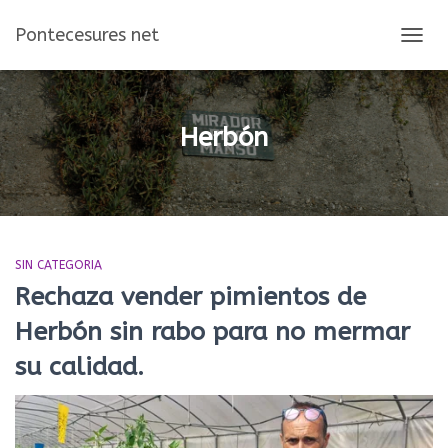
Pontecesures net
CAMBI
MOD
DE
NAVEG
Herbón
SIN CATEGORIA
Rechaza vender pimientos de
Herbón sin rabo para no mermar
su calidad.