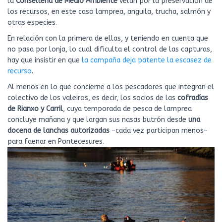
la
Consellería de Medio Ambiente
velan por la preservación de
los recursos, en este caso lamprea, anguila, trucha, salmón y
otras especies.
En relación con la primera de ellas, y teniendo en cuenta que
no pasa por lonja, lo cual dificulta el control de las capturas,
hay que insistir en que
la campaña deja patente la escasez de
recurso
.
Al menos en lo que concierne a los pescadores que integran el
colectivo de los valeiros, es decir, los socios de las
cofradías
de Rianxo y Carril
, cuya temporada de pesca de lamprea
concluye mañana y que largan sus nasas butrón desde
una
docena de lanchas autorizadas
–cada vez participan menos–
para faenar en Pontecesures.