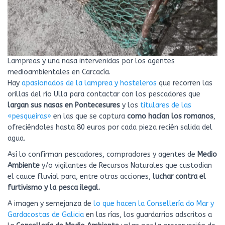
Lampreas y una nasa intervenidas por los agentes
medioambientales en Carcacía.
Hay
apasionados de la lamprea y hosteleros
que recorren las
orillas del río Ulla para contactar con los pescadores que
largan sus nasas en Pontecesures
y los
titulares de las
«pesqueiras»
en las que se captura
como hacían los romanos
,
ofreciéndoles hasta 80 euros por cada pieza recién salida del
agua.
Así lo confirman pescadores, compradores y agentes de
Medio
Ambiente
y/o vigilantes de Recursos Naturales que custodian
el cauce fluvial para, entre otras acciones,
luchar contra el
furtivismo y la pesca ilegal.
A imagen y semejanza de
lo que hacen la Consellería do Mar y
Gardacostas de Galicia
en las rías, los guardarríos adscritos a