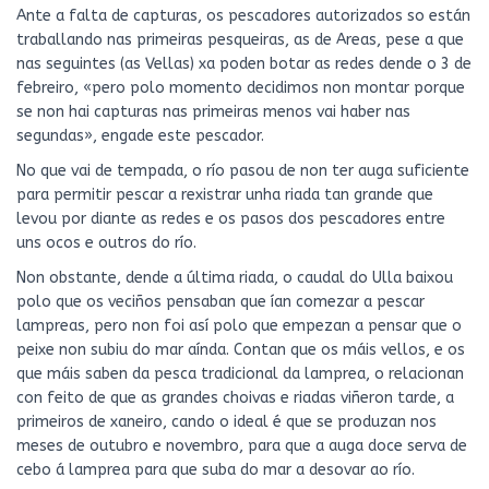
Ante a falta de capturas, os pescadores autorizados so están
traballando nas primeiras pesqueiras, as de Areas, pese a que
nas seguintes (as Vellas) xa poden botar as redes dende o 3 de
febreiro, «pero polo momento decidimos non montar porque
se non hai capturas nas primeiras menos vai haber nas
segundas», engade este pescador.
No que vai de tempada, o río pasou de non ter auga suficiente
para permitir pescar a rexistrar unha riada tan grande que
levou por diante as redes e os pasos dos pescadores entre
uns ocos e outros do río.
Non obstante, dende a última riada, o caudal do Ulla baixou
polo que os veciños pensaban que ían comezar a pescar
lampreas, pero non foi así polo que empezan a pensar que o
peixe non subiu do mar aínda. Contan que os máis vellos, e os
que máis saben da pesca tradicional da lamprea, o relacionan
con feito de que as grandes choivas e riadas viñeron tarde, a
primeiros de xaneiro, cando o ideal é que se produzan nos
meses de outubro e novembro, para que a auga doce serva de
cebo á lamprea para que suba do mar a desovar ao río.