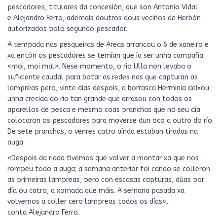
pescadores, titulares da concesión, que son Antonio Vidal
e Alejandro Ferro, ademais doutros dous veciños de Herbón
autorizados polo segundo pescador.
A tempada nas pesqueiras de Areas arrancou o 6 de xaneiro e
xa entón os pescadores se temían que ía ser unha campaña
«moi, moi mal». Nese momento, o río Ulla non levaba o
suficiente caudal para botar as redes nas que capturan as
lampreas pero, vinte días despois, a borrasca Herminia deixou
unha crecida do río tan grande que arrasou con todos os
aparellos de pesca e mesmo coas pranchas que no seu día
colocaron os pescadores para moverse dun oco a outro do río.
De sete pranchas, o venres catro aínda estaban tiradas na
auga.
«Despois da riada tivemos que volver a montar xa que nos
rompeu todo a auga; a semana anterior foi cando se colleron
as primeiras lampreas, pero con escasas capturas, dúas por
día ou catro, a xornada que máis. A semana pasada xa
volvemos a coller cero lampreas todos os días»,
conta Alejandro Ferro.