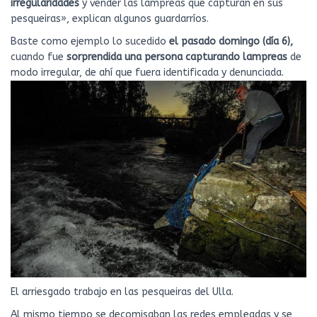
irregularidades
y vender las lampreas que capturan en sus
pesqueiras», explican algunos guardarríos.
Baste como ejemplo lo sucedido
el pasado domingo (día 6),
cuando fue
sorprendida una persona capturando lampreas
de
modo irregular, de ahí que fuera identificada y denunciada.
El arriesgado trabajo en las pesqueiras del Ulla.
Al mismo tiempo se decomisaban las redes empleadas y se