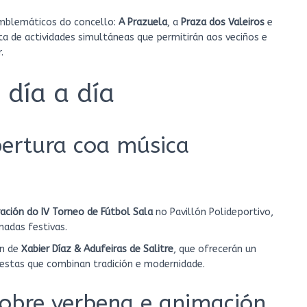
emblemáticos do concello:
A Prazuela
, a
Praza dos Valeiros
e
ta de actividades simultáneas que permitirán aos veciños e
.
día a día
ertura coa música
ación do IV Torneo de Fútbol Sala
no Pavillón Polideportivo,
nadas festivas.
an de
Xabier Díaz & Adufeiras de Salitre
, que ofrecerán un
festas que combinan tradición e modernidade.
obre verbena e animación