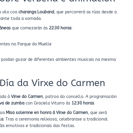
a vila coa
charanga Louband
, que percorrerá as rúas desde a
rante toda a xornada.
áneas
que comezarán ás
22:30 horas
:
tentes no Parque do Muelle
s poidan gozar de diferentes ambientes musicais na mesma
Día da Virxe do Carmen
cada á
Virxe do Carmen
, patroa do concello. A programación
iva de zumba
con Graciela Viturro ás
12:30 horas
.
oa
Misa solemne en honra á Virxe do Carmen
, que será
la
. Tras a ceremonia relixiosa, celebrarase a tradicional
s emotivos e tradicionais das festas.