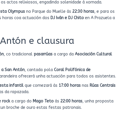
s actos relixiosos, engadindo solenidade á xornada.
esta Olympus
no Parque do Muelle ás
22:30 horas
, e para os
as horas coa actuación dos
DJ Iván e DJ Chito
en A Prazuela a
Antón e clausura
ón
, co tradicional
pasarrúas
a cargo da
Asociación Cultural
 a San Antón
, cantada pola
Coral Polifónica de
Xarandeira ofrecerá unha actuación para todos os asistentes.
esta infantil
que comezará ás
17:00 horas
nas
Rúas Centrais
ias da rapazada.
 rock
a cargo do
Mago Teto
ás
22:00 horas
, unha proposta
cun broche de ouro estas festas patronais.