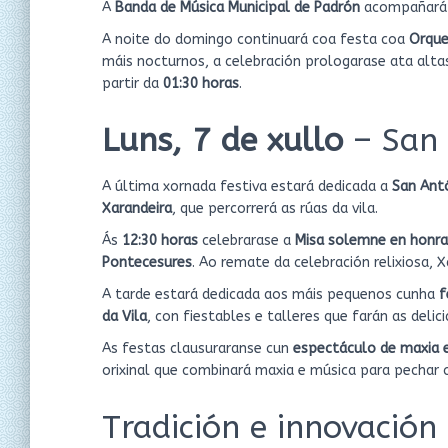
A
Banda de Música Municipal de Padrón
acompañará o
A noite do domingo continuará coa festa coa
Orqu
máis nocturnos, a celebración prologarase ata alt
partir da
01:30 horas
.
Luns, 7 de xullo
– San 
A última xornada festiva estará dedicada a
San Ant
Xarandeira
, que percorrerá as rúas da vila.
Ás
12:30 horas
celebrarase a
Misa solemne en honra
Pontecesures
. Ao remate da celebración relixiosa, 
A tarde estará dedicada aos máis pequenos cunha
f
da Vila
, con fiestables e talleres que farán as delic
As festas clausuraranse cun
espectáculo de maxia e
orixinal que combinará maxia e música para pechar 
Tradición e innovación