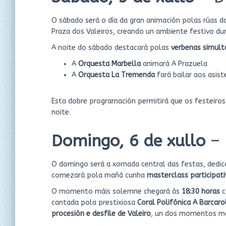
O sábado será o día da gran animación polas rúas d
Praza dos Valeiros, creando un ambiente festivo du
A noite do sábado destacará polas
verbenas simult
A
Orquesta Marbella
animará A Prazuela
A
Orquesta La Tremenda
fará bailar aos asis
Esta dobre programación permitirá que os festeiro
noite.
Domingo, 6 de xullo
– 
O domingo será a xornada central das festas, dedi
comezará pola mañá cunha
masterclass participat
O momento máis solemne chegará ás
18:30 horas
c
cantada pola prestixiosa
Coral Polifónica A Barcaro
procesión e desfile de Valeiro
, un dos momentos mái