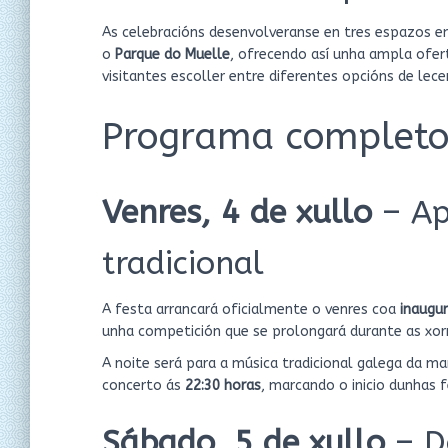
As celebracións desenvolveranse en tres espazos 
o
Parque do Muelle
, ofrecendo así unha ampla ofer
visitantes escoller entre diferentes opcións de lecer
Programa completo 
Venres, 4 de xullo
– Ap
tradicional
A festa arrancará oficialmente o venres coa
inaugur
unha competición que se prolongará durante as xor
A noite será para a música tradicional galega da m
concerto ás
22:30 horas
, marcando o inicio dunhas 
Sábado, 5 de xullo
– D