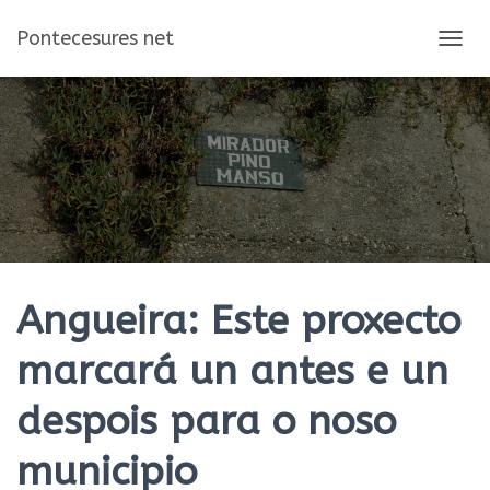
Pontecesures net
C
A
M
B
I
A
R
M
O
D
O
D
E
Angueira: Este proxecto
N
A
marcará un antes e un
V
E
despois para o noso
G
A
C
municipio
I