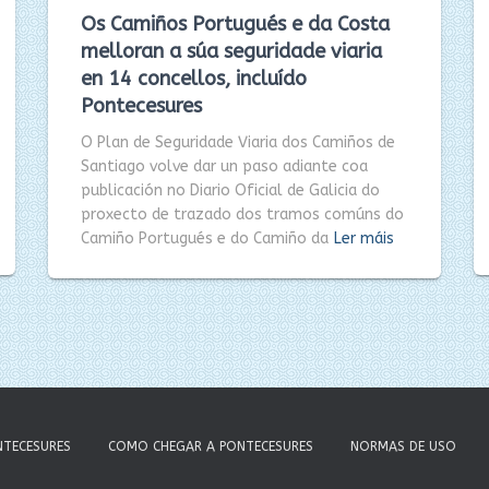
Os Camiños Portugués e da Costa
melloran a súa seguridade viaria
en 14 concellos, incluído
Pontecesures
O Plan de Seguridade Viaria dos Camiños de
Santiago volve dar un paso adiante coa
publicación no Diario Oficial de Galicia do
proxecto de trazado dos tramos comúns do
Camiño Portugués e do Camiño da
Ler máis
NTECESURES
COMO CHEGAR A PONTECESURES
NORMAS DE USO