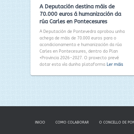
A Deputación destina máis de
70.000 euros á humanización da
rúa Carles en Pontecesures
A Deputación de Pontevedra aprobou unha
achega de máis de 70.000 euros para o
acondicionamento e humanización da rúa
Carles en Pontecesures, dentro do Plan
+Provincia 2026-2027. O proxecto prevé
dotar esta vía dunha plataforma
Ler máis
INICIO
COMO COLABORAR
O CONCELLO DE PO