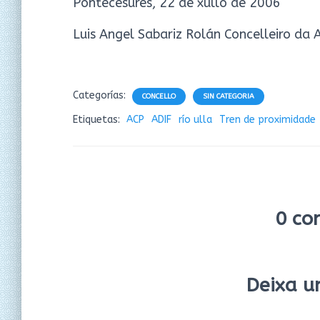
Pontecesures, 22 de xullo de 2006
Luis Angel Sabariz Rolán Concelleiro da
Categorías:
CONCELLO
SIN CATEGORIA
Etiquetas:
ACP
ADIF
río ulla
Tren de proximidade
0 co
Deixa u