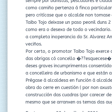
sempre por bañistas, pescadores e cidadá
como camiño pertenza á finca particular 
pero critícase que o alcalde non tomase 
Taibo Tojo deixase un paso peonil duns 2 
como era o desexo de todo o vecindario.
a completa inoperancia do Sr. Alvarez An
veciños.
Por certo, o promotor Taibo Tojo exerce
das obrigas có concello �??esquecese�
deses graves incumprimentos consentido
a concelleira de urbanismo e que están a
Prégase á alcaldesa en función á alcalde
obra do cerre en cuestión ( por non axust
construcción das cuadras (por carecer de
mesmo que se arranxen os temas das aug