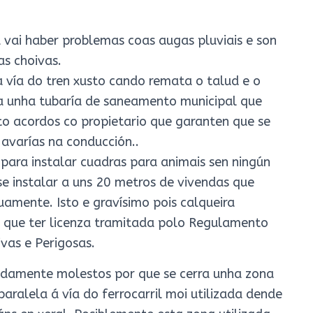
 vai haber problemas coas augas pluviais e son
s choivas.
a vía do tren xusto cando remata o talud e o
ca unha tubaría de saneamento municipal que
ito acordos co propietario que garanten que se
 avarías na conducción..
para instalar cuadras para animais sen ningún
se instalar a uns 20 metros de vivendas que
uamente. Isto e gravísimo pois calqueira
n que ter licenza tramitada polo Regulamento
ivas e Perigosas.
ndamente molestos por que se cerra unha zona
paralela á vía do ferrocarril moi utilizada dende