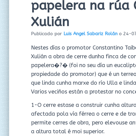
papelera na rúa 
Xulián
Publicado por
Luis Angel Sabariz Rolán
o
24-0
Nestes días o promotor Constantino Taibo
Xulián a obra de cerre dunha finca de c
papelera�?� (foi no seu día un eucalip
propiedade do promotor) que é un terreo
que linda cunha marxe do río Ulla e lind
Varios veciños están a protestar no conc
1-O cerre estase a construir cunha altur
afectada pola vía férrea o cerre e de tr
permite cerres de obra, pero elevouse an
a altura total é moi superior.