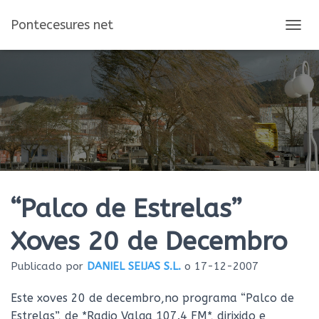
Pontecesures net
C
A
M
B
I
A
R
M
O
D
O
D
E
“Palco de Estrelas”
N
A
Xoves 20 de Decembro
V
E
Publicado por
DANIEL SEIJAS S.L.
o
17-12-2007
G
A
C
Este xoves 20 de decembro,no programa “Palco de
I
Estrelas”, de *Radio Valga 107.4 FM*, dirixido e