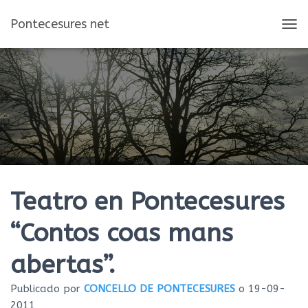
Pontecesures net
C
A
M
B
I
A
R
M
O
D
O
D
E
Teatro en Pontecesures
N
A
“Contos coas mans
V
E
abertas”.
G
A
C
Publicado por
CONCELLO DE PONTECESURES
o
19-09-
I
2011