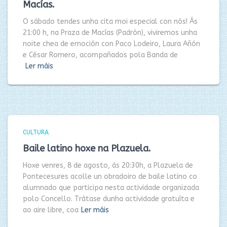
Macías.
O sábado tendes unha cita moi especial con nós! Ás
21:00 h, na Praza de Macías (Padrón), viviremos unha
noite chea de emoción con Paco Lodeiro, Laura Añón
e César Romero, acompañados pola Banda de
Ler máis
CULTURA
Baile latino hoxe na Plazuela.
Hoxe venres, 8 de agosto, ás 20:30h, a Plazuela de
Pontecesures acolle un obradoiro de baile latino co
alumnado que participa nesta actividade organizada
polo Concello. Trátase dunha actividade gratuíta e
ao aire libre, coa
Ler máis