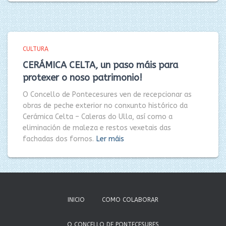
CULTURA
CERÁMICA CELTA, un paso máis para
protexer o noso patrimonio!
O Concello de Pontecesures ven de recepcionar as
obras de peche exterior no conxunto histórico da
Cerámica Celta – Caleras do Ulla, así como a
eliminación de maleza e restos vexetais das
fachadas dos fornos.
Ler máis
INICIO
COMO COLABORAR
O CONCELLO DE PONTECESURES