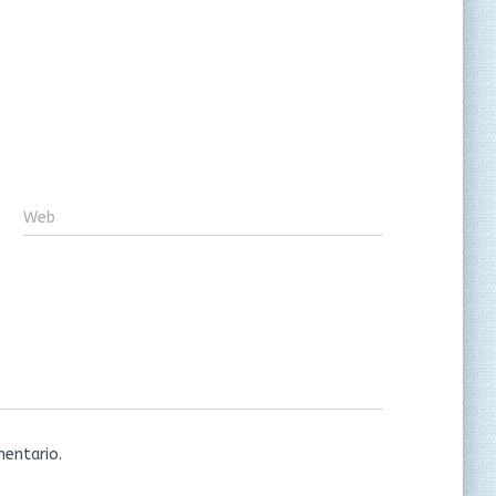
Web
entario.