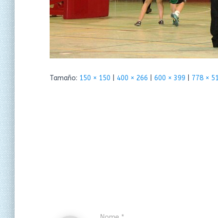
Tamaño:
150 × 150
|
400 × 266
|
600 × 399
|
778 × 5
Nome
*