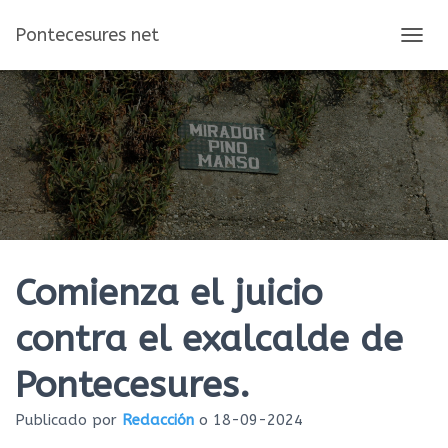
Pontecesures net
C
A
M
B
I
A
R
M
O
D
O
D
E
Comienza el juicio
N
A
contra el exalcalde de
V
E
Pontecesures.
G
A
C
Publicado por
Redacción
o
18-09-2024
I