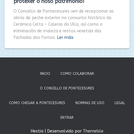
protexer o noso patrimonio!
O Concello de Pontecesures ven de recepcionar as
obras de peche exterior no conxunto histórico da
Cerámica Celta – Caleras do Ulla, así como a
eliminación de maleza e restos vexetais das
fachadas dos fornos.
Ler máis
INICIO
COMO COLABORAR
O CONCELLO DE PONTECESURES
COMO CHEGAR A PONTECESURES
NORMAS DE USO
LEGAL
ENTRAR
Hestia | Desenvolvido por
ThemeIsle