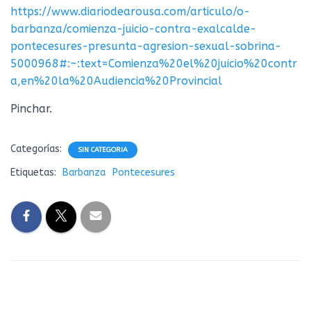
Ó
https://www.diariodearousa.com/articulo/o-
N
barbanza/comienza-juicio-contra-exalcalde-
pontecesures-presunta-agresion-sexual-sobrina-
5000968#:~:text=Comienza%20el%20juicio%20contr
a,en%20la%20Audiencia%20Provincial
Pinchar.
Categorías:
SIN CATEGORIA
Etiquetas:
Barbanza
Pontecesures