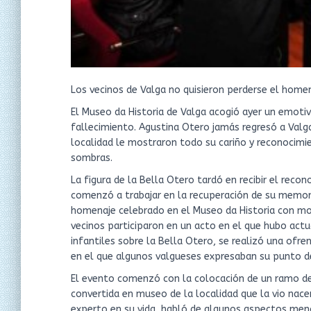
Los vecinos de Valga no quisieron perderse el homena
El Museo da Historia de Valga acogió ayer un emotiv
fallecimiento. Agustina Otero jamás regresó a Valga
localidad le mostraron todo su cariño y reconocimien
sombras.
La figura de la Bella Otero tardó en recibir el rec
comenzó a trabajar en la recuperación de su memor
homenaje celebrado en el Museo da Historia con mot
vecinos participaron en un acto en el que hubo actu
infantiles sobre la Bella Otero, se realizó una ofre
en el que algunos valgueses expresaban su punto de 
El evento comenzó con la colocación de un ramo de
convertida en museo de la localidad que la vio nace
experto en su vida, habló de algunos aspectos men