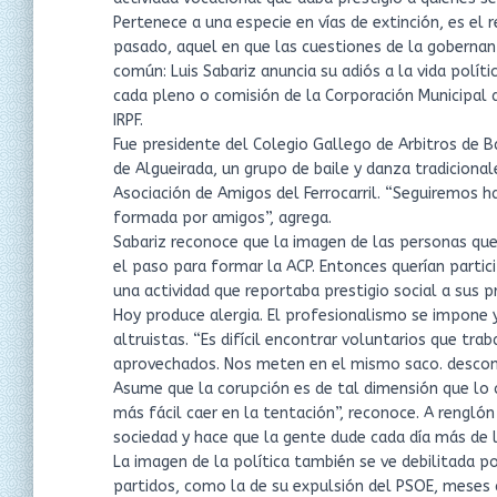
Pertenece a una especie en vías de extinción, es el
pasado, aquel en que las cuestiones de la gobernanz
común: Luis Sabariz anuncia su adiós a la vida polít
cada pleno o comisión de la Corporación Municipal 
IRPF.
Fue presidente del Colegio Gallego de Arbitros de B
de Algueirada, un grupo de baile y danza tradiciona
Asociación de Amigos del Ferrocarril. “Seguiremos h
formada por amigos”, agrega.
Sabariz reconoce que la imagen de las personas que
el paso para formar la ACP. Entonces querían partici
una actividad que reportaba prestigio social a sus p
Hoy produce alergia. El profesionalismo se impone 
altruistas. “Es difícil encontrar voluntarios que tr
aprovechados. Nos meten en el mismo saco. desconfí
Asume que la corupción es de tal dimensión que lo c
más fácil caer en la tentación”, reconoce. A rengló
sociedad y hace que la gente dude cada día más de las
La imagen de la política también se ve debilitada p
partidos, como la de su expulsión del PSOE, meses 