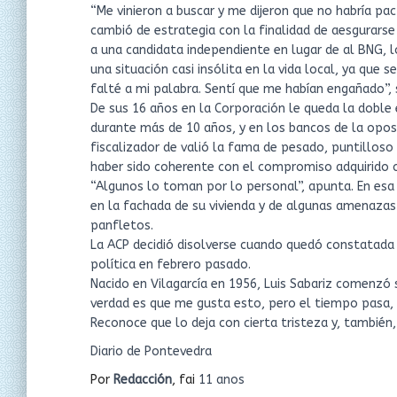
“Me vinieron a buscar y me dijeron que no habría pac
cambió de estrategia con la finalidad de aesgurars
a una candidata independiente en lugar de al BNG, l
una situación casi insólita en la vida local, ya que 
falté a mi palabra. Sentí que me habían engañado”, 
De sus 16 años en la Corporación le queda la doble 
durante más de 10 años, y en los bancos de la opos
fiscalizador de valió la fama de pesado, puntilloso
haber sido coherente con el compromiso adquirido c
“Algunos lo toman por lo personal”, apunta. En esa 
en la fachada de su vivienda y de algunas amenazas 
panfletos.
La ACP decidió disolverse cuando quedó constatada l
política en febrero pasado.
Nacido en Vilagarcía en 1956, Luis Sabariz comenzó
verdad es que me gusta esto, pero el tiempo pasa, 
Reconoce que lo deja con cierta tristeza y, también,
Diario de Pontevedra
Por
Redacción
, fai
11 anos