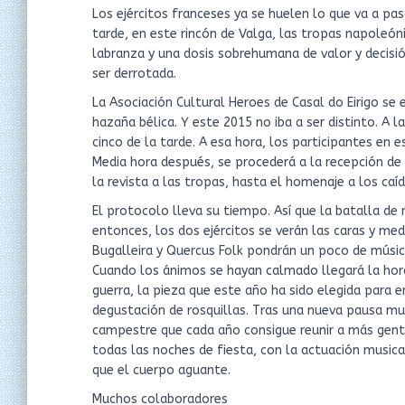
Los ejércitos franceses ya se huelen lo que va a pas
tarde, en este rincón de Valga, las tropas napoleó
labranza y una dosis sobrehumana de valor y decisió
ser derrotada.
La Asociación Cultural Heroes de Casal do Eirigo se 
hazaña bélica. Y este 2015 no iba a ser distinto. A l
cinco de la tarde. A esa hora, los participantes en e
Media hora después, se procederá a la recepción de 
la revista a las tropas, hasta el homenaje a los caí
El protocolo lleva su tiempo. Así que la batalla de 
entonces, los dos ejércitos se verán las caras y medi
Bugalleira y Quercus Folk pondrán un poco de música 
Cuando los ánimos se hayan calmado llegará la ho
guerra, la pieza que este año ha sido elegida para 
degustación de rosquillas. Tras una nueva pausa mus
campestre que cada año consigue reunir a más gent
todas las noches de fiesta, con la actuación musica
que el cuerpo aguante.
Muchos colaboradores