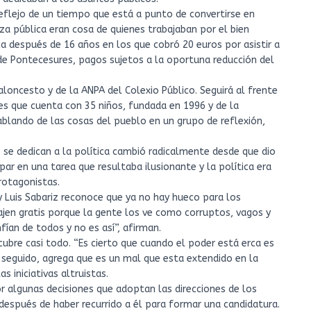
 reflejo de un tiempo que está a punto de convertirse en
a pública eran cosa de quienes trabajaban por el bien
ica después de 16 años en los que cobró 20 euros por asistir a
de Pontecesures, pagos sujetos a la oportuna reducción del
aloncesto y de la ANPA del Colexio Público. Seguirá al frente
les que cuenta con 35 niños, fundada en 1996 y de la
ablando de las cosas del pueblo en un grupo de reflexión,
 se dedican a la política cambió radicalmente desde que dio
par en una tarea que resultaba ilusionante y la política era
rotagonistas.
y Luis Sabariz reconoce que ya no hay hueco para los
abajen gratis porque la gente los ve como corruptos, vagos y
an de todos y no es así”, afirman.
ubre casi todo. “Es cierto que cuando el poder está erca es
n seguido, agrega que es un mal que esta extendido en la
 iniciativas altruistas.
or algunas decisiones que adoptan las direcciones de los
después de haber recurrido a él para formar una candidatura.