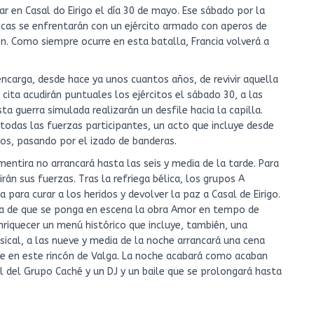
ar en Casal do Eirigo el día 30 de mayo. Ese sábado por la
nicas se enfrentarán con un ejército armado con aperos de
n. Como siempre ocurre en esta batalla, Francia volverá a
encarga, desde hace ya unos cuantos años, de revivir aquella
a cita acudirán puntuales los ejércitos el sábado 30, a las
sta guerra simulada realizarán un desfile hacia la capilla.
todas las fuerzas participantes, un acto que incluye desde
dos, pasando por el izado de banderas.
mentira no arrancará hasta las seis y media de la tarde. Para
rán sus fuerzas. Tras la refriega bélica, los grupos A
para curar a los heridos y devolver la paz a Casal de Eirigo.
ra de que se ponga en escena la obra Amor en tempo de
enriquecer un menú histórico que incluye, también, una
ical, a las nueve y media de la noche arrancará una cena
e en este rincón de Valga. La noche acabará como acaban
l del Grupo Caché y un DJ y un baile que se prolongará hasta