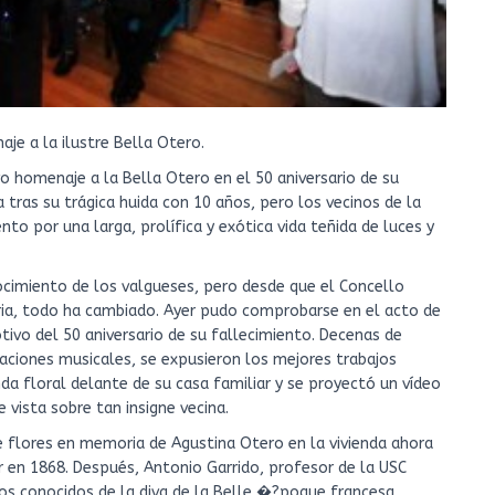
je a la ilustre Bella Otero.
o homenaje a la Bella Otero en el 50 aniversario de su
 tras su trágica huida con 10 años, pero los vecinos de la
to por una larga, prolífica y exótica vida teñida de luces y
onocimiento de los valgueses, pero desde que el Concello
ia, todo ha cambiado. Ayer pudo comprobarse en el acto de
ivo del 50 aniversario de su fallecimiento. Decenas de
aciones musicales, se expusieron los mejores trabajos
nda floral delante de su casa familiar y se proyectó un vídeo
vista sobre tan insigne vecina.
 flores en memoria de Agustina Otero en la vivienda ahora
r en 1868. Después, Antonio Garrido, profesor de la USC
os conocidos de la diva de la Belle �?poque francesa.