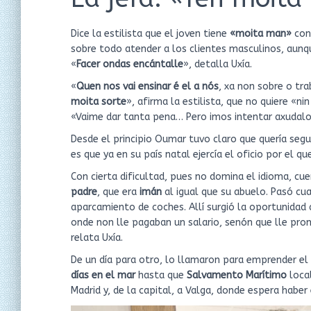
Dice la estilista que el joven tiene
«moita man»
con 
sobre todo atender a los clientes masculinos, aunq
«
Facer ondas encántalle
», detalla Uxía.
«
Quen nos vai ensinar é el a nós
, xa non sobre o tr
moita sorte
», afirma la estilista, que no quiere «ni
«Vaime dar tanta pena… Pero imos intentar axudalo
Desde el principio Oumar tuvo claro que quería se
es que ya en su país natal ejercía el oficio por el 
Con cierta dificultad, pues no domina el idioma, cu
padre
, que era
imán
al igual que su abuelo. Pasó cu
aparcamiento de coches. Allí surgió la oportunidad 
onde non lle pagaban un salario, senón que lle pr
relata Uxía.
De un día para otro, lo llamaron para emprender el
días en el mar
hasta que
Salvamento Marítimo
local
Madrid y, de la capital, a Valga, donde espera habe