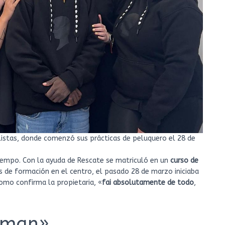
istas, donde comenzó sus prácticas de peluquero el 28 de
iempo. Con la ayuda de Rescate se matriculó en un
curso de
 de formación en el centro, el pasado 28 de marzo iniciaba
 como confirma la propietaria, «
fai absolutamente de todo
,
a man»