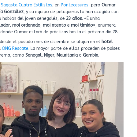
n
Sagasta Cuatro Estilistas
, en
Pontecesures
, pero
Oumar
ía González
, y su equipo de peluqueras lo han acogido con
o hablan del joven senegalés, de
23 años
. «É unha
lador
,
moi ordenado
,
moi atento
e
moi tímido
», enumera
al, donde Oumar estará de prácticas hasta el próximo día 28.
 desde el pasado mes de diciembre se alojan en el
hotel
a
ONG Rescate
. La mayor parte de ellos proceden de países
xtrema, como
Senegal
,
Níger
,
Mauritania
o
Gambia
.