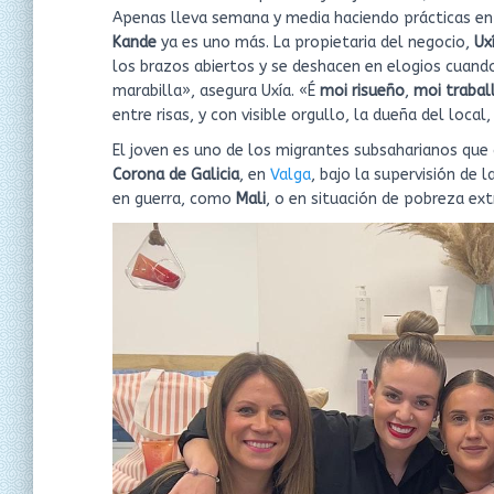
Apenas lleva semana y media haciendo prácticas e
Kande
ya es uno más. La propietaria del negocio,
Ux
los brazos abiertos y se deshacen en elogios cuand
marabilla», asegura Uxía. «É
moi risueño
,
moi trabal
entre risas, y con visible orgullo, la dueña del loc
El joven es uno de los migrantes subsaharianos que
Corona de Galicia
, en
Valga
, bajo la supervisión de l
en guerra, como
Mali
, o en situación de pobreza e