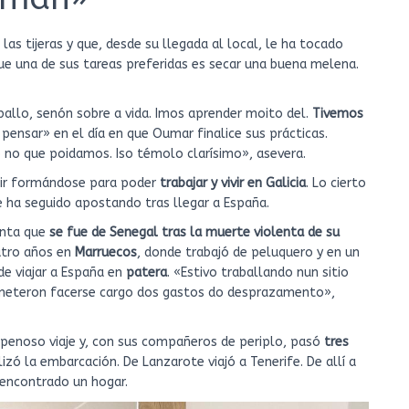
las tijeras y que, desde su llegada al local, le ha tocado
ue una de sus tareas preferidas es secar una buena melena.
aballo, senón sobre a vida. Imos aprender moito del.
Tivemos
n pensar» en el día en que Oumar finalice sus prácticas.
 no que poidamos. Iso témolo clarísimo», asevera.
guir formándose para poder
trabajar y vivir en Galicia
. Lo cierto
que ha seguido apostando tras llegar a España.
enta que
se fue de Senegal tras la muerte violenta de su
atro años en
Marruecos
, donde trabajó de peluquero y en un
de viajar a España en
patera
. «Estivo traballando nun sitio
ometeron facerse cargo dos gastos do desprazamento»,
 penoso viaje y, con sus compañeros de periplo, pasó
tres
izó la embarcación. De Lanzarote viajó a Tenerife. De allí a
r encontrado un hogar.