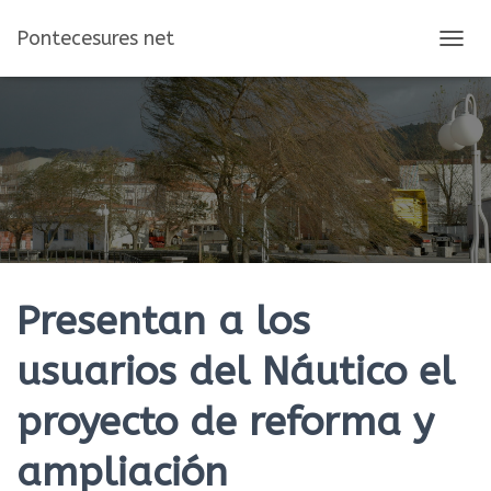
Pontecesures net
C
A
M
B
I
A
R
M
O
D
O
D
E
Presentan a los
N
A
usuarios del Náutico el
V
E
proyecto de reforma y
G
A
C
ampliación
I