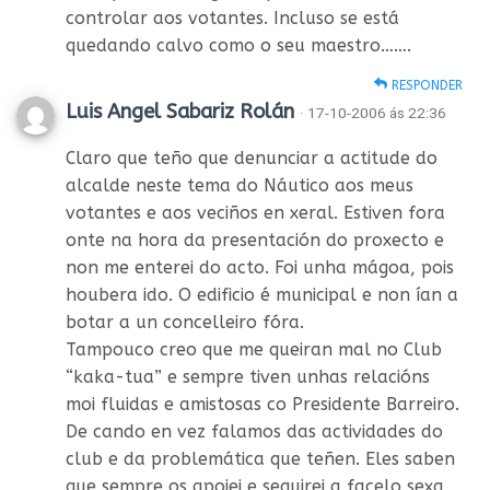
controlar aos votantes. Incluso se está
quedando calvo como o seu maestro…….
RESPONDER
Luis Angel Sabariz Rolán
· 17-10-2006 ás 22:36
Claro que teño que denunciar a actitude do
alcalde neste tema do Náutico aos meus
votantes e aos veciños en xeral. Estiven fora
onte na hora da presentación do proxecto e
non me enterei do acto. Foi unha mágoa, pois
houbera ido. O edificio é municipal e non ían a
botar a un concelleiro fóra.
Tampouco creo que me queiran mal no Club
“kaka-tua” e sempre tiven unhas relacións
moi fluidas e amistosas co Presidente Barreiro.
De cando en vez falamos das actividades do
club e da problemática que teñen. Eles saben
que sempre os apoiei e seguirei a facelo sexa