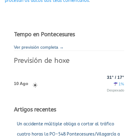
procesan os datos dos teus comentarios
.
Tempo en Pontecesures
Ver previsión completa →
Previsión de hoxe
31° / 17°
10 Ago
1%
Despexado
Artigos recentes
Un accidente múltiple obliga a cortar al tráfico
cuatro horas la PO-548 Pontecesures/Vilagarcía a