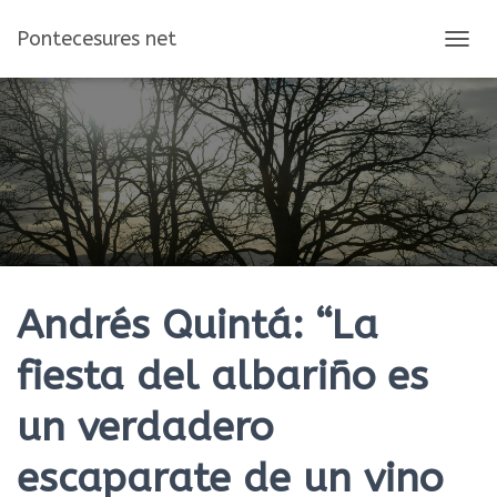
Pontecesures net
C
A
M
B
I
A
R
M
O
D
O
D
E
Andrés Quintá: “La
N
A
fiesta del albariño es
V
E
un verdadero
G
A
C
escaparate de un vino
I