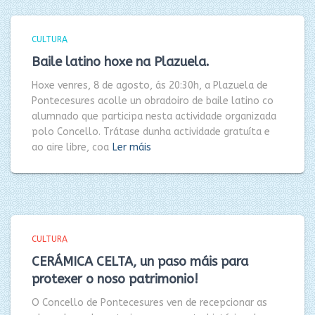
CULTURA
Baile latino hoxe na Plazuela.
Hoxe venres, 8 de agosto, ás 20:30h, a Plazuela de
Pontecesures acolle un obradoiro de baile latino co
alumnado que participa nesta actividade organizada
polo Concello. Trátase dunha actividade gratuíta e
ao aire libre, coa
Ler máis
CULTURA
CERÁMICA CELTA, un paso máis para
protexer o noso patrimonio!
O Concello de Pontecesures ven de recepcionar as