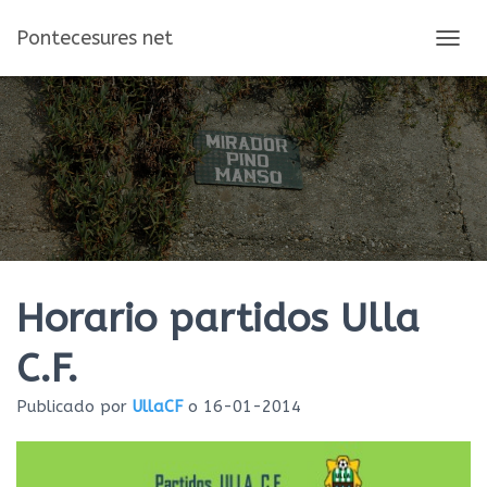
Pontecesures net
C
A
M
B
I
A
R
M
O
D
O
D
E
Horario partidos Ulla
N
A
C.F.
V
E
Publicado por
UllaCF
o
16-01-2014
G
A
C
I