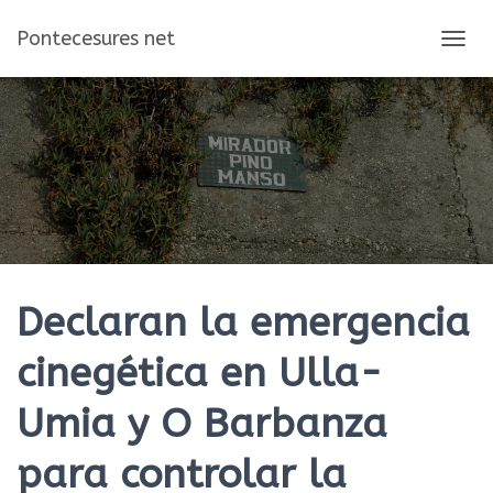
Pontecesures net
C
A
M
B
I
A
R
M
O
D
O
D
E
Declaran la emergencia
N
A
cinegética en Ulla-
V
E
Umia y O Barbanza
G
A
C
para controlar la
I