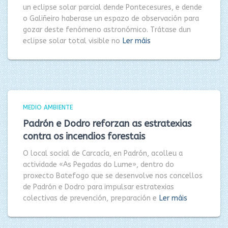
un eclipse solar parcial dende Pontecesures, e dende
o Galiñeiro haberase un espazo de observación para
gozar deste fenómeno astronómico. Trátase dun
eclipse solar total visible no
Ler máis
MEDIO AMBIENTE
Padrón e Dodro reforzan as estratexias
contra os incendios forestais
O local social de Carcacía, en Padrón, acolleu a
actividade «As Pegadas do Lume», dentro do
proxecto Batefogo que se desenvolve nos concellos
de Padrón e Dodro para impulsar estratexias
colectivas de prevención, preparación e
Ler máis