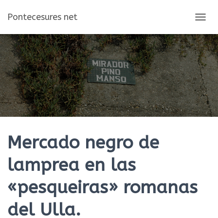
Pontecesures net
C
A
M
B
I
A
R
M
O
D
O
D
E
Mercado negro de
N
A
lamprea en las
V
E
«pesqueiras» romanas
G
A
C
del Ulla.
I