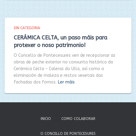
SIN CATEGORIA
CERÁMICA CELTA, un paso máis para
protexer o noso patrimonio!
O Concello de Pontecesures ven de recepcionar as
obras de peche exterior no conxunto histórico da
Cerámica Celta – Caleras do Ulla, así como a
eliminación de maleza e restos vexetais das
fachadas dos fornos.
Ler máis
INICIO
COMO COLABORAR
O CONCELLO DE PONTECESURES