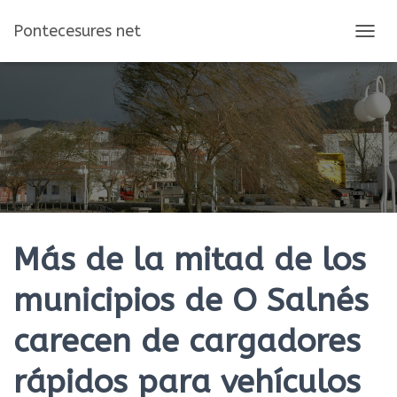
Pontecesures net
C
A
M
B
I
A
R
M
O
D
O
D
E
Más de la mitad de los
N
A
municipios de O Salnés
V
E
carecen de cargadores
G
A
C
rápidos para vehículos
I