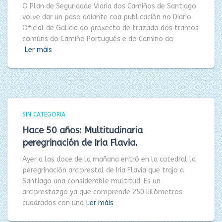
O Plan de Seguridade Viaria dos Camiños de Santiago
volve dar un paso adiante coa publicación no Diario
Oficial de Galicia do proxecto de trazado dos tramos
comúns do Camiño Portugués e do Camiño da
Ler máis
SIN CATEGORIA
Hace 50 años: Multitudinaria
peregrinación de Iria Flavia.
Ayer a las doce de la mañana entró en la catedral la
peregrinación arciprestal de Iria Flavia que trajo a
Santiago una considerable multitud. Es un
arciprestazgo ya que comprende 250 kilómetros
cuadrados con una
Ler máis