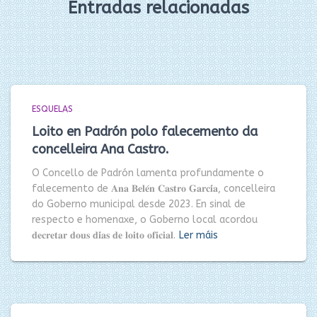
Entradas relacionadas
ESQUELAS
Loito en Padrón polo falecemento da
concelleira Ana Castro.
O Concello de Padrón lamenta profundamente o
falecemento de 𝐀𝐧𝐚 𝐁𝐞𝐥𝐞́𝐧 𝐂𝐚𝐬𝐭𝐫𝐨 𝐆𝐚𝐫𝐜𝐢́𝐚, concelleira
do Goberno municipal desde 2023. En sinal de
respecto e homenaxe, o Goberno local acordou
𝐝𝐞𝐜𝐫𝐞𝐭𝐚𝐫 𝐝𝐨𝐮𝐬 𝐝𝐢́𝐚𝐬 𝐝𝐞 𝐥𝐨𝐢𝐭𝐨 𝐨𝐟𝐢𝐜𝐢𝐚𝐥.
Ler máis