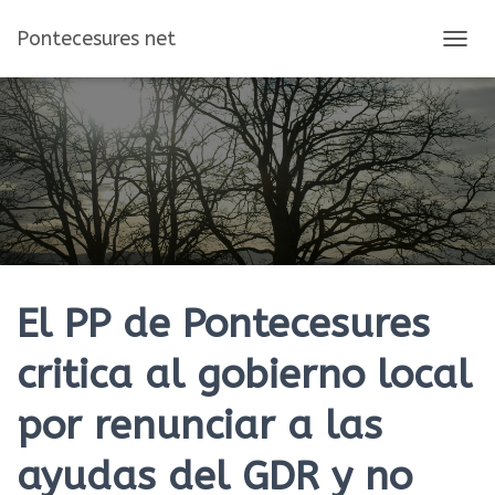
Pontecesures net
C
A
M
B
I
A
R
M
O
D
O
D
E
El PP de Pontecesures
N
A
critica al gobierno local
V
E
por renunciar a las
G
A
C
ayudas del GDR y no
I