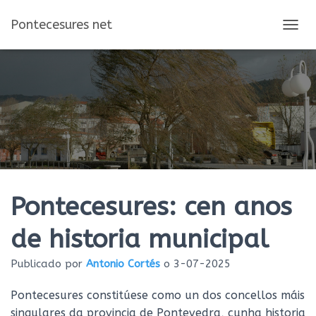
Pontecesures net
C
A
M
B
I
A
R
M
O
D
O
D
E
Pontecesures: cen anos
N
A
de historia municipal
V
E
Publicado por
Antonio Cortés
o
3-07-2025
G
A
C
Pontecesures constitúese como un dos concellos máis
I
singulares da provincia de Pontevedra, cunha historia