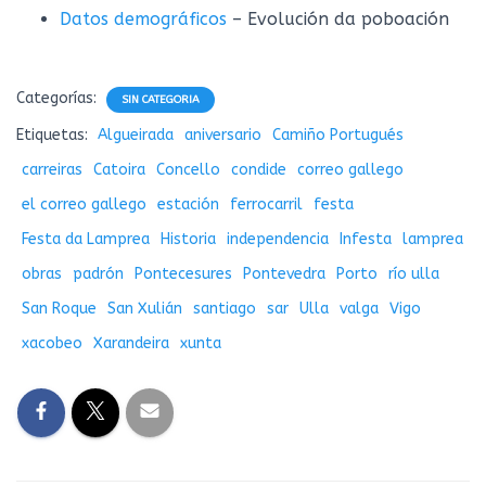
Datos demográficos
– Evolución da poboación
Categorías:
SIN CATEGORIA
Etiquetas:
Algueirada
aniversario
Camiño Portugués
carreiras
Catoira
Concello
condide
correo gallego
el correo gallego
estación
ferrocarril
festa
Festa da Lamprea
Historia
independencia
Infesta
lamprea
obras
padrón
Pontecesures
Pontevedra
Porto
río ulla
San Roque
San Xulián
santiago
sar
Ulla
valga
Vigo
xacobeo
Xarandeira
xunta