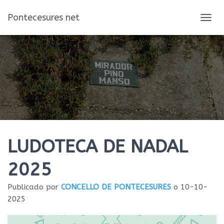
Pontecesures net
C
A
M
B
I
A
R
M
O
D
O
D
E
LUDOTECA DE NADAL
N
A
2025
V
E
Publicado por
CONCELLO DE PONTECESURES
o
10-10-
G
A
2025
C
I