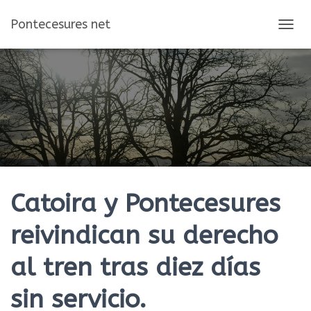
Pontecesures net
C
A
M
B
I
A
R
M
O
D
O
D
E
Catoira y Pontecesures
N
A
reivindican su derecho
V
E
al tren tras diez días
G
A
C
sin servicio.
I