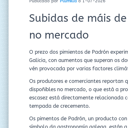
Publicado por
Plumilla
o
1-07-2026
Subidas de máis de
no mercado
O prezo dos pimientos de Padrón experi
Galicia, con aumentos que superan os dou
vén provocada por varias factores climát
Os produtores e comerciantes reportan 
dispoñibles no mercado, o que está a pr
escasez está directamente relacionada co
tempada de crecemento.
Os pimentos de Padrón, un producto con
símbolo da gastronomía galega, están a