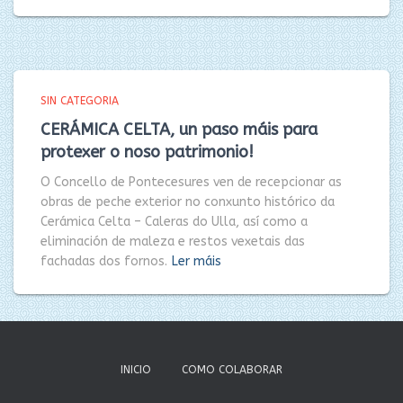
SIN CATEGORIA
CERÁMICA CELTA, un paso máis para
protexer o noso patrimonio!
O Concello de Pontecesures ven de recepcionar as
obras de peche exterior no conxunto histórico da
Cerámica Celta – Caleras do Ulla, así como a
eliminación de maleza e restos vexetais das
fachadas dos fornos.
Ler máis
INICIO
COMO COLABORAR