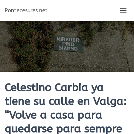
Pontecesures net
C
A
M
B
I
A
R
M
O
D
O
D
E
Celestino Carbia ya
N
A
tiene su calle en Valga:
V
E
“Volve a casa para
G
A
C
quedarse para sempre
I