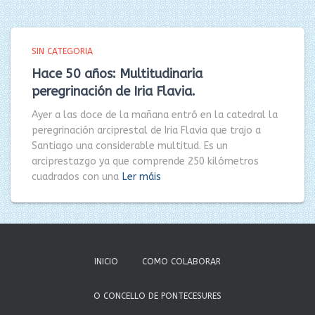
SIN CATEGORIA
Hace 50 años: Multitudinaria
peregrinación de Iria Flavia.
Ayer a las doce de la mañana entró en la catedral la
peregrinación arciprestal de Iria Flavia que trajo a
Santiago una considerable multitud. Es un
arciprestazgo ya que comprende 250 kilómetros
cuadrados con una
Ler máis
INICIO
COMO COLABORAR
O CONCELLO DE PONTECESURES