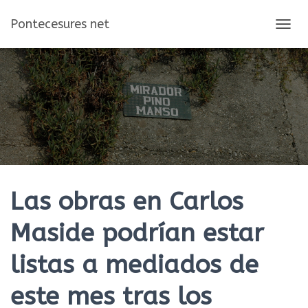
Pontecesures net
C
A
M
B
I
A
R
M
O
D
O
D
E
Las obras en Carlos
N
A
Maside podrían estar
V
E
listas a mediados de
G
A
C
este mes tras los
I