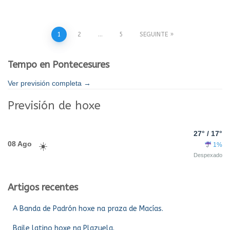
Paxinación
1
2
…
5
SEGUINTE
de
Tempo en Pontecesures
entradas
Ver previsión completa →
Previsión de hoxe
27° / 17°
08 Ago
1%
Despexado
Artigos recentes
A Banda de Padrón hoxe na praza de Macías.
Baile latino hoxe na Plazuela.