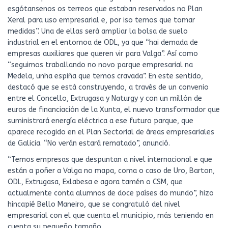
esgótansenos os terreos que estaban reservados no Plan
Xeral para uso empresarial e, por iso temos que tomar
medidas”. Una de ellas será ampliar la bolsa de suelo
industrial en el entornoa de ODL, ya que “hai demada de
empresas auxiliares que queren vir para Valga”. Así como
“seguimos traballando no novo parque empresarial na
Medela, unha espiña que temos cravada”. En este sentido,
destacó que se está construyendo, a través de un convenio
entre el Concello, Extrugasa y Naturgy y con un millón de
euros de financiación de la Xunta, el nuevo transformador que
suministrará energía eléctrica a ese futuro parque, que
aparece recogido en el Plan Sectorial de áreas empresariales
de Galicia. “No verán estará rematado”, anunció.
“Temos empresas que despuntan a nivel internacional e que
están a poñer a Valga no mapa, coma o caso de Uro, Barton,
ODL, Extrugasa, Exlabesa e agora tamén o CSM, que
actualmente conta alumnos de doce países do mundo”, hizo
hincapié Bello Maneiro, que se congratuló del nivel
empresarial con el que cuenta el municipio, más teniendo en
cuenta su pequeño tamaño.