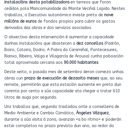
instalacións desta potabilizadora
en terreos que foron
cedidos pola Mancomunidade do Monte Veciñal Lapido. Nestes
traballos, o Executivo autonómico inviste preto de
nove
millóns de euros
de fondos propios para cubrir os gastos
derivados das obras e dos servizos asociados.
O obxectivo desta intervención é aumentar a capacidade
dunhas instalacións que abastecen a
dez concellos
(Padrón,
Boiro, Catoira, Dodro, A Pobra do Caramiñal, Pontecesures,
Rianxo, Ribeira, Valga e Vilagarcía de Arousa) cunha poboación
total aproximada cercana aos
90.000 habitantes
.
Deste xeito, o pasado mes de setembro deron comezo unhas
obras cun
prazo de execución de dezaoito meses
que, ao seu
remate, permitirán que esta estación aumente en preto dun
corenta por cento a súa capacidade ata chegar a tratar 610
litros de auga por segundo.
Uns traballos que, segundo trasladou onte a conselleira de
Medio Ambiente e Cambio Climático,
Ángeles Vázquez
,
durante a súa visita á zona, avanzan «a bo ritmo» e poderán
estar completos no prazo previsto dun ano, ao redor do