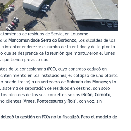
tratamiento de residuos de Servia, en Lousame
ta la
Mancomunidade Serra do Barbanza
, los alcaldes de los
 a intentar enderezar el rumbo de la entidad y de la planta
s lo que se desprende de la reunión que mantuvieron el lunes
 que tienen previsto dar.
tos de la concesionaria (
FCC
), cuyo contrato caducó en
mantenimiento en las instalaciones; el colapso de una planta
no puede tratar) a un vertedero de
Sobrado dos Monxes
; y la
 sistema de separación de residuos en destino, son solo
os alcaldes de los seis concellos socios (
Brión, Carnota,
mo clientes (
Ames, Pontecesures
y
Rois
), con voz, sin
elegó la gestión en FCCy no la fiscalizó. Pero el modelo de