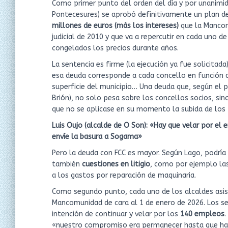
Como primer punto del orden del día y por unanimida
Pontecesures) se aprobó definitivamente un plan de
millones de euros (más los intereses)
que la Mancom
judicial de 2010 y que va a repercutir en cada uno d
congelados los precios durante años.
La sentencia es firme (la ejecución ya fue solicitad
esa deuda corresponde a cada concello en función d
superficie del municipio… Una deuda que, según el p
Brión), no solo pesa sobre los concellos socios, si
que no se aplicase en su momento la subida de los 
Luis Oujo (alcalde de O Son): «Hay que velar por el 
envíe la basura a Sogama»
Pero la deuda con FCC es mayor. Según Lago, podría 
también
cuestiones en litigio
, como por ejemplo las
a los gastos por reparación de maquinaria.
Como segundo punto, cada uno de los alcaldes asis
Mancomunidad de cara al 1 de enero de 2026. Los s
intención de continuar y velar por los
140 empleos
.
«nuestro compromiso era permanecer hasta que ha