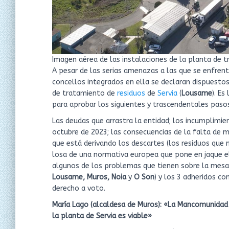
Imagen aérea de las instalaciones de la planta de 
A pesar de las serias amenazas a las que se enfren
concellos integrados en ella se declaran dispuestos
de tratamiento de
residuos
de
Servia
(
Lousame
). E
para aprobar los siguientes y trascendentales pasos
Las deudas que arrastra la entidad; los incumplimien
octubre de 2023; las consecuencias de la falta de 
que está derivando los descartes (los residuos que 
losa de una normativa europea que pone en jaque el
algunos de los problemas que tienen sobre la mesa l
Lousame, Muros, Noia
y
O Son
) y los 3 adheridos co
derecho a voto.
María Lago (alcaldesa de Muros): «La Mancomunidad d
la planta de Servia es viable»