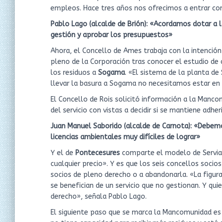
empleos. Hace tres años nos ofrecimos a entrar co
Pablo Lago (alcalde de Brión): «Acordamos dotar a
gestión y aprobar los presupuestos»
Ahora, el Concello de Ames trabaja con la intención
pleno de la Corporación tras conocer el estudio de c
los residuos a
Sogama
. «El sistema de la planta de
llevar la basura a Sogama no necesitamos estar en 
El Concello de Rois solicitó información a la Manco
del servicio con vistas a decidir si se mantiene adhe
Juan Manuel Saborido (alcalde de Carnota): «Debemos
licencias ambientales muy difíciles de lograr»
Y el de
Pontecesures
comparte el modelo de Servia
cualquier precio». Y es que los seis concellos soci
socios de pleno derecho o a abandonarla. «La figura
se benefician de un servicio que no gestionan. Y qui
derecho», señala Pablo Lago.
El siguiente paso que se marca la Mancomunidad es