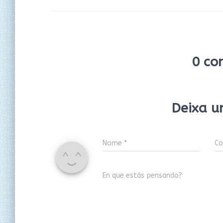
0 co
Deixa u
Nome
*
Co
En que estás pensando?