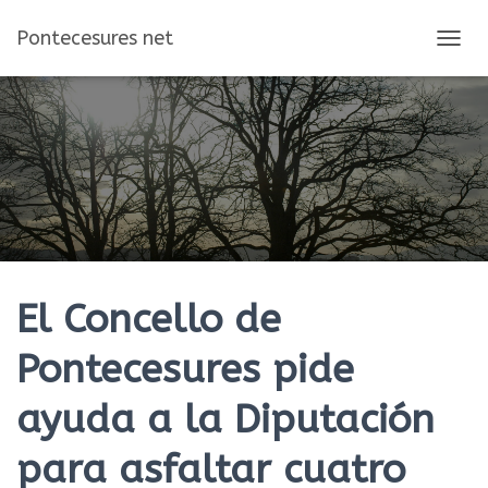
Pontecesures net
C
A
M
B
I
A
R
M
O
D
O
D
E
El Concello de
N
A
Pontecesures pide
V
E
ayuda a la Diputación
G
A
C
para asfaltar cuatro
I