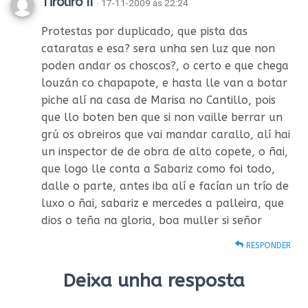
Tiroliro II
· 17-11-2009 ás 22:24
Protestas por duplicado, que pista das
cataratas e esa? sera unha sen luz que non
poden andar os choscos?, o certo e que chega
louzán co chapapote, e hasta lle van a botar
piche alí na casa de Marisa no Cantillo, pois
que llo boten ben que si non vaille berrar un
grú os obreiros que vai mandar carallo, alí hai
un inspector de de obra de alto copete, o ñai,
que logo lle conta a Sabariz como foi todo,
dalle o parte, antes iba alí e facían un trío de
luxo o ñai, sabariz e mercedes a palleira, que
dios o teña na gloria, boa muller si señor
RESPONDER
Deixa unha resposta