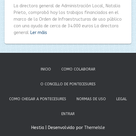
La directora general de Administración Local, Natalia
Prieto, comprobó hoy los trabajos financiados en el
marco de la Orden de Infraestructuras de uso público
con una ayuda de cerca de 34.000 euros La directora
general
Ler máis
INICIO
COMO COLABORAR
O CONCELLO DE PONTECESURES
COMO CHEGAR A PONTECESURES
NORMAS DE USO
LEGAL
ENTRAR
Hestia | Desenvolvido por
ThemeIsle