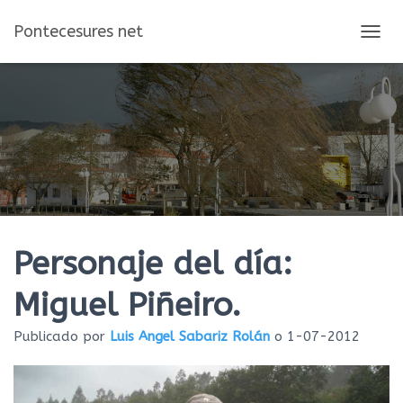
Pontecesures net
C
A
M
B
I
A
R
M
O
D
O
D
E
Personaje del día:
N
A
Miguel Piñeiro.
V
E
Publicado por
Luis Angel Sabariz Rolán
o
1-07-2012
G
A
C
I