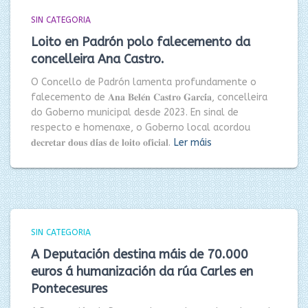
SIN CATEGORIA
Loito en Padrón polo falecemento da
concelleira Ana Castro.
O Concello de Padrón lamenta profundamente o
falecemento de 𝐀𝐧𝐚 𝐁𝐞𝐥𝐞́𝐧 𝐂𝐚𝐬𝐭𝐫𝐨 𝐆𝐚𝐫𝐜𝐢́𝐚, concelleira
do Goberno municipal desde 2023. En sinal de
respecto e homenaxe, o Goberno local acordou
𝐝𝐞𝐜𝐫𝐞𝐭𝐚𝐫 𝐝𝐨𝐮𝐬 𝐝𝐢́𝐚𝐬 𝐝𝐞 𝐥𝐨𝐢𝐭𝐨 𝐨𝐟𝐢𝐜𝐢𝐚𝐥.
Ler máis
SIN CATEGORIA
A Deputación destina máis de 70.000
euros á humanización da rúa Carles en
Pontecesures