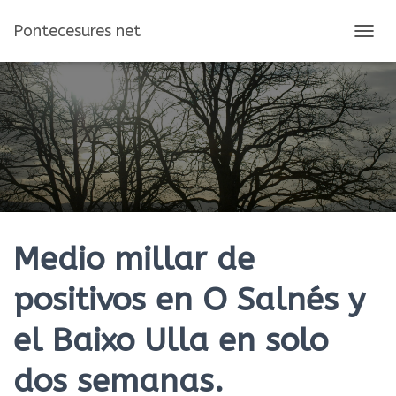
Pontecesures net
C
A
M
B
I
A
R
M
O
D
O
D
E
Medio millar de
N
A
positivos en O Salnés y
V
E
el Baixo Ulla en solo
G
A
C
dos semanas.
I