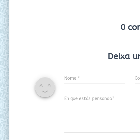
0 co
Deixa u
Nome
*
Co
En que estás pensando?