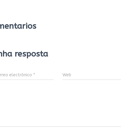
mentarios
nha resposta
rreo electrónico
*
Web