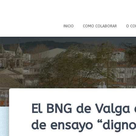
INICIO
COMO COLABORAR
O CO
El BNG de Valga
de ensayo “digno