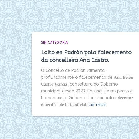
SIN CATEGORIA
Loito en Padrón polo falecemento
da concelleira Ana Castro.
O Concello de Padrón lamenta
profundamente o falecemento de 𝐀𝐧𝐚 𝐁𝐞𝐥𝐞́𝐧
𝐂𝐚𝐬𝐭𝐫𝐨 𝐆𝐚𝐫𝐜𝐢́𝐚, concelleira do Goberno
municipal desde 2023. En sinal de respecto e
homenaxe, o Goberno local acordou 𝐝𝐞𝐜𝐫𝐞𝐭𝐚𝐫
𝐝𝐨𝐮𝐬 𝐝𝐢́𝐚𝐬 𝐝𝐞 𝐥𝐨𝐢𝐭𝐨 𝐨𝐟𝐢𝐜𝐢𝐚𝐥.
Ler máis