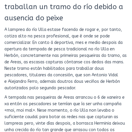
traballan un tramo do río debido a
ausencia do peixe
A lamprea do río Ulla estase facendo de rogar e, por tanto,
cotiza alto na pesca profesional, que é onde se pode
comercializar. En canto á deportiva, mes e medio despois da
apertura da tempada de pesca tradicional no río Ulla en
Herbón, concretamente nas primeiras pesqueiras do tramo, as
de Areas, as escasas capturas cóntanse cos dedos das mans.
Neste tramo están habilitados para traballar dous
pescadores, titulares da concesión, que son Antonio Vidal
e Alejandro Ferro, ademais doutros dous veciños de Herbón
autorizados polo segundo pescador.
A tempada nas pesqueiras de Areas arrancou o 6 de xaneiro e
xa entón os pescadores se temían que ía ser unha campaña
«moi, moi mal». Nese momento, o río Ulla non levaba o
suficiente caudal para botar as redes nas que capturan as
lampreas pero, vinte días despois, a borrasca Herminia deixou
unha crecida do río tan grande que arrasou con todos os