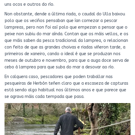
uns ocos e outros do río.
Non obstante, dende a última riada, o caudal do Ulla baixou
polo que os veciños pensaban que ían comezar a pescar
lampreas, pero non foi así polo que empezan a pensar que o
peixe non subiu do mar aínda. Contan que os máis vellos, e os
que máis saben da pesca tradicional da lamprea, o relacionan
con feito de que as grandes choivas e riadas viñeron tarde, a
primeiros de xaneiro, cando o ideal é que se produzan nos
meses de outubro e novembro, para que a auga doce serva de
cebo á lamprea para que suba do mar a desovar ao río.
En calquera caso, pescadores que poden traballar nas
pesqueiras de Herbón teñen claro que a escaseza de capturas
está sendo algo habitual nos últimos anos e que parece que
se agrava máis cada tempada que pasa.