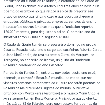
presidente da fundación rosaliana, a elaboración do Caldo de
Gloria, unha iniciativa que arrancou hai tres anos en base a un
poema da escritora no que relata a épica de preparar ese
prato co pouco que tiña na casa e que agora xa chegou a
entidades púiblicas e privadas, empresas, centros de ensino,
hostalaría e outros ámbitos nos que a fundación repartiu
120.000 manteis, para degustar o caldo. O primeiro ano da
iniciativa foron 12.000 e o segundo 45.000.
O Caldo de Gloria tamén se preparará o domingo na propia
Casa de Rosalía, este ano a cargo dos cociñeiros Alberto Carou
e Jane MacDonald, do restaurante o Curral do Marqués, de
Taragoña, no concello de Rianxo, un guiño da Fundación
Rosalía á celebración do Ano Castelao.
Por parte da fundación, entre as novidades deste ano está,
ademais, a campaña Rosalía é mundial, de modo que nas
vindeiras semanas personaxes da cultura recitarán poemas de
Rosalía desde diferentes lugares do mundo. A iniciativa
arrancou con Marta Pérez (escritora) e o músico Manu Chao, e
xa se sumou tamén Rosa Montero. A iniciativa queda aberta
máis alá do 23 de febreiro, para quen desexe ler poemas da