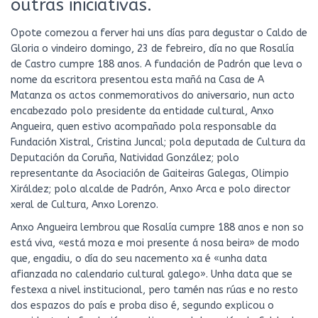
outras iniciativas.
Opote comezou a ferver hai uns días para degustar o Caldo de
Gloria o vindeiro domingo, 23 de febreiro, día no que Rosalía
de Castro cumpre 188 anos. A fundación de Padrón que leva o
nome da escritora presentou esta mañá na Casa de A
Matanza os actos conmemorativos do aniversario, nun acto
encabezado polo presidente da entidade cultural, Anxo
Angueira, quen estivo acompañado pola responsable da
Fundación Xistral, Cristina Juncal; pola deputada de Cultura da
Deputación da Coruña, Natividad González; polo
representante da Asociación de Gaiteiras Galegas, Olimpio
Xiráldez; polo alcalde de Padrón, Anxo Arca e polo director
xeral de Cultura, Anxo Lorenzo.
Anxo Angueira lembrou que Rosalía cumpre 188 anos e non so
está viva, «está moza e moi presente á nosa beira» de modo
que, engadiu, o día do seu nacemento xa é «unha data
afianzada no calendario cultural galego». Unha data que se
festexa a nivel institucional, pero tamén nas rúas e no resto
dos espazos do país e proba diso é, segundo explicou o