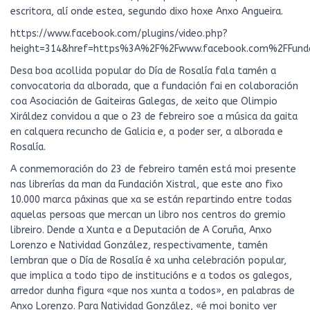
escritora, alí onde estea, segundo dixo hoxe Anxo Angueira.
https://www.facebook.com/plugins/video.php?
height=314&href=https%3A%2F%2Fwww.facebook.com%2FFunda
Desa boa acollida popular do Día de Rosalía fala tamén a
convocatoria da alborada, que a fundación fai en colaboración
coa Asociación de Gaiteiras Galegas, de xeito que Olimpio
Xiráldez convidou a que o 23 de febreiro soe a música da gaita
en calquera recuncho de Galicia e, a poder ser, a alborada e
Rosalía.
A conmemoración do 23 de febreiro tamén está moi presente
nas librerías da man da Fundación Xistral, que este ano fixo
10.000 marca páxinas que xa se están repartindo entre todas
aquelas persoas que mercan un libro nos centros do gremio
libreiro. Dende a Xunta e a Deputación de A Coruña, Anxo
Lorenzo e Natividad González, respectivamente, tamén
lembran que o Día de Rosalía é xa unha celebración popular,
que implica a todo tipo de institucións e a todos os galegos,
arredor dunha figura «que nos xunta a todos», en palabras de
Anxo Lorenzo. Para Natividad González, «é moi bonito ver