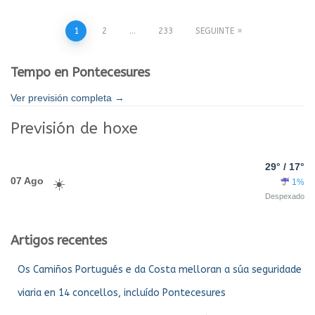
Paxinación
1
2
…
233
SEGUINTE
de
Tempo en Pontecesures
entradas
Ver previsión completa →
Previsión de hoxe
29° / 17°
07 Ago
1%
Despexado
Artigos recentes
Os Camiños Portugués e da Costa melloran a súa seguridade
viaria en 14 concellos, incluído Pontecesures