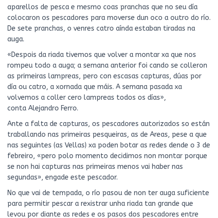
aparellos de pesca e mesmo coas pranchas que no seu día
colocaron os pescadores para moverse dun oco a outro do río.
De sete pranchas, o venres catro aínda estaban tiradas na
auga.
«Despois da riada tivemos que volver a montar xa que nos
rompeu todo a auga; a semana anterior foi cando se colleron
as primeiras lampreas, pero con escasas capturas, dúas por
día ou catro, a xornada que máis. A semana pasada xa
volvemos a coller cero lampreas todos os días»,
conta Alejandro Ferro.
Ante a falta de capturas, os pescadores autorizados so están
traballando nas primeiras pesqueiras, as de Areas, pese a que
nas seguintes (as Vellas) xa poden botar as redes dende o 3 de
febreiro, «pero polo momento decidimos non montar porque
se non hai capturas nas primeiras menos vai haber nas
segundas», engade este pescador.
No que vai de tempada, o río pasou de non ter auga suficiente
para permitir pescar a rexistrar unha riada tan grande que
levou por diante as redes e os pasos dos pescadores entre