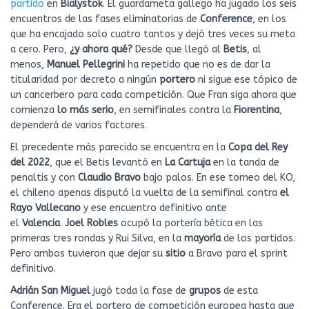
partido
en
Bialystok
. El guardameta gallego ha jugado los seis
encuentros de las fases eliminatorias de
Conference
, en los
que ha encajado solo cuatro tantos y dejó tres veces su meta
a cero. Pero,
¿y ahora qué?
Desde que llegó al
Betis
, al
menos,
Manuel Pellegrini
ha repetido que no es de dar la
titularidad por decreto a ningún
portero
ni sigue ese tópico de
un cancerbero para cada competición. Que Fran siga ahora que
comienza
lo más serio
, en semifinales contra la
Fiorentina
,
dependerá de varios factores.
El precedente más parecido se encuentra en la
Copa del Rey
del 2022
, que el Betis levantó en
La Cartuja
en la tanda de
penaltis y con
Claudio Bravo
bajo palos. En ese torneo del KO,
el chileno apenas disputó la vuelta de la semifinal contra
el
Rayo Vallecano
y ese encuentro definitivo ante
el
Valencia
.
Joel Robles
ocupó la portería bética en las
primeras tres rondas y Rui Silva, en la
mayoría
de los partidos.
Pero ambos tuvieron que dejar su
sitio
a Bravo para el sprint
definitivo.
Adrián San Miguel
jugó toda la fase de
grupos
de esta
Conference. Era el portero de competición europea hasta que