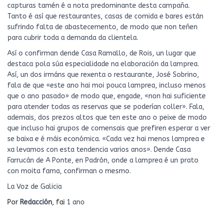
capturas tamén é a nota predominante desta campaña.
Tanto é así que restaurantes, casas de comida e bares están
sufrindo falta de abastecemento, de modo que non teñen
para cubrir toda a demanda da clientela.
Así o confirman dende Casa Ramallo, de Rois, un lugar que
destaca pola súa especialidade na elaboración da lamprea.
Así, un dos irmáns que rexenta o restaurante, José Sobrino,
fala de que «este ano hai moi pouca lamprea, incluso menos
que o ano pasado» de modo que, engade, «non hai suficiente
para atender todas as reservas que se poderían coller». Fala,
ademais, dos prezos altos que ten este ano o peixe de modo
que incluso hai grupos de comensais que prefiren esperar a ver
se baixa e é máis económica. «Cada vez hai menos lamprea e
xa levamos con esta tendencia varios anos». Dende Casa
Farrucán de A Ponte, en Padrón, onde a lamprea é un prato
con moita fama, confirman o mesmo.
La Voz de Galicia
Por
Redacción
, fai
1 ano