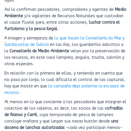
agua.
Así lo confirman pescadores, compradores y agentes de
Medio
Ambiente
y/o vigilantes de Recursos Naturales que custodian
el cauce fluvial para, entre otras acciones,
luchar contra el
furtivismo y la pesca ilegal.
A imagen y semejanza de
lo que hacen la Consellería do Mar y
Gardacostas de Galicia
en las rías, los guardarríos adscritos a
la
Consellería de Medio Ambiente
velan por la preservación de
los recursos, en este caso lamprea, anguila, trucha, salmón y
otras especies.
En relación con la primera de ellas, y teniendo en cuenta que
no pasa por lonja, lo cual dificulta el control de las capturas,
hay que insistir en que
la campaña deja patente la escasez de
recurso
.
Al menos en lo que concierne a los pescadores que integran el
colectivo de los valeiros, es decir, los socios de las
cofradías
de Rianxo y Carril
, cuya temporada de pesca de lamprea
concluye mañana y que largan sus nasas butrón desde
una
docena de lanchas autorizadas
–cada vez participan menos–