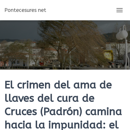
Pontecesures net
C
A
M
B
I
A
R
M
O
D
O
D
E
El crimen del ama de
N
A
llaves del cura de
V
E
Cruces (Padrón) camina
G
A
C
hacia la impunidad: el
I