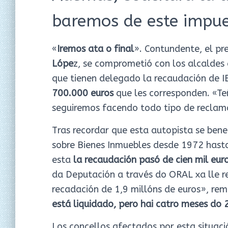
baremos de este impu
«
Iremos ata o final
». Contundente, el pr
Lópe
z, se comprometió con los alcaldes 
que tienen delegado la recaudación de I
700.000 euros
que les corresponden. «Te
seguiremos facendo todo tipo de reclam
Tras recordar que esta autopista se bene
sobre Bienes Inmuebles desde 1972 hasta 
esta
la recaudación pasó de cien mil eur
da Deputación a través do ORAL xa lle r
recadación de 1,9 millóns de euros», rem
está liquidado, pero hai catro meses do
Los concellos afectados por esta situaci