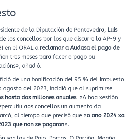
esto
esidente de la Diputación de Pontevedra,
Luis
de los concellos por los que discurre la AP-9 y
BI en el ORAL a
reclamar a Audasa el pago de
ñen tres meses para facer o pago ou
acións», añadió.
fició de una bonificación del 95 % del Impuesto
agosto del 2023, incidió que al suprimirse
os hasta dos millones anuales
. «A boa xestión
epercutiu aos concellos un aumento da
arcó, al tiempo que precisó que «
o ano 2024 xa
 2023 que non se pagaron
».
ón son los de Poio, Portas, O Porriño, Moaña,