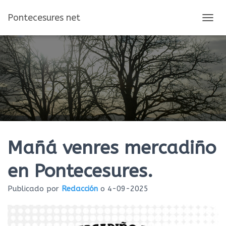
Pontecesures net
C
A
M
B
I
A
R
M
O
D
O
D
E
Mañá venres mercadiño
N
A
en Pontecesures.
V
E
Publicado por
Redacción
o
4-09-2025
G
A
C
I