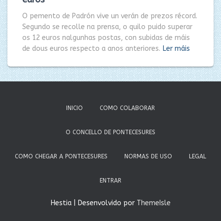
O pemento de Padrón vive un verán de prezos récord.
Segundo se recolle na prensa, o quilo puido superar
os 12 euros nalgunhas postas, con subidas de máis
de dous euros respecto a anos anteriores.
Ler máis
INICIO
COMO COLABORAR
O CONCELLO DE PONTECESURES
COMO CHEGAR A PONTECESURES
NORMAS DE USO
LEGAL
ENTRAR
Hestia | Desenvolvido por
ThemeIsle