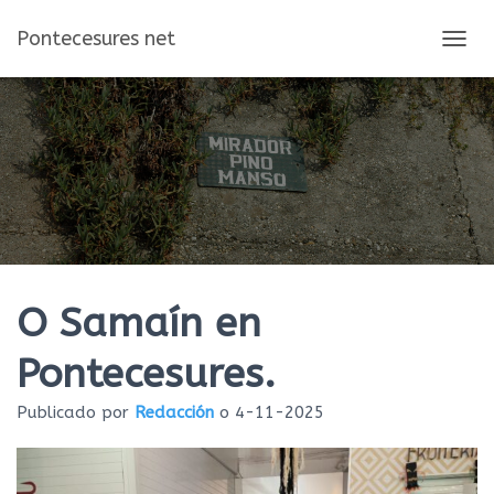
Pontecesures net
C
A
M
B
I
A
R
M
O
D
O
D
E
O Samaín en
N
A
Pontecesures.
V
E
Publicado por
Redacción
o
4-11-2025
G
A
C
I