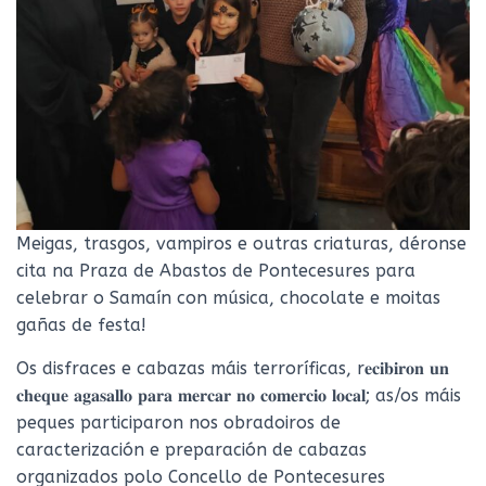
Meigas, trasgos, vampiros e outras criaturas, déronse
cita na Praza de Abastos de Pontecesures para
celebrar o Samaín con música, chocolate e moitas
gañas de festa!
Os disfraces e cabazas máis terroríficas, r𝐞𝐜𝐢𝐛𝐢𝐫𝐨𝐧 𝐮𝐧
𝐜𝐡𝐞𝐪𝐮𝐞 𝐚𝐠𝐚𝐬𝐚𝐥𝐥𝐨 𝐩𝐚𝐫𝐚 𝐦𝐞𝐫𝐜𝐚𝐫 𝐧𝐨 𝐜𝐨𝐦𝐞𝐫𝐜𝐢𝐨 𝐥𝐨𝐜𝐚𝐥; as/os máis
peques participaron nos obradoiros de
caracterización e preparación de cabazas
organizados polo Concello de Pontecesures