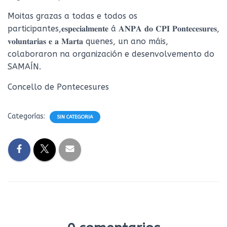
Moitas grazas a todas e todos os
participantes,𝐞𝐬𝐩𝐞𝐜𝐢𝐚𝐥𝐦𝐞𝐧𝐭𝐞 á 𝐀𝐍𝐏𝐀 𝐝𝐨 𝐂𝐏𝐈 𝐏𝐨𝐧𝐭𝐞𝐜𝐞𝐬𝐮𝐫𝐞𝐬,
𝐯𝐨𝐥𝐮𝐧𝐭𝐚𝐫𝐢𝐚𝐬 𝐞 𝐚 𝐌𝐚𝐫𝐭𝐚 quenes, un ano máis,
colaboraron na organización e desenvolvemento do
SAMAÍN.
Concello de Pontecesures
Categorías:
SIN CATEGORIA