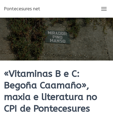
Pontecesures net
C
A
M
B
I
A
R
M
O
D
O
D
E
«Vitaminas B e C:
N
A
Begoña Caamaño»,
V
E
maxia e literatura no
G
A
C
CPI de Pontecesures
I