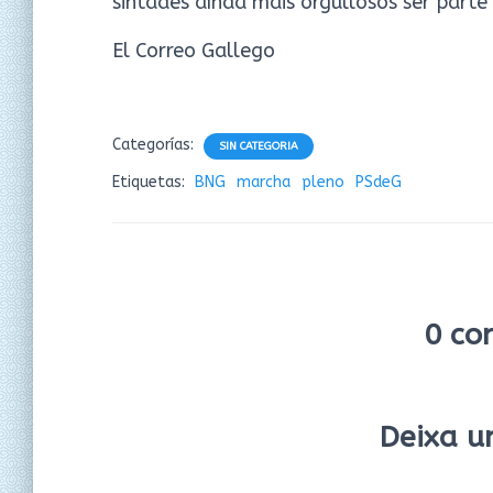
sintades aínda máis orgullosos ser part
El Correo Gallego
Categorías:
SIN CATEGORIA
Etiquetas:
BNG
marcha
pleno
PSdeG
0 co
Deixa u