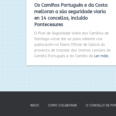
Os Camiños Portugués e da Costa
melloran a súa seguridade viaria
en 14 concellos, incluído
Pontecesures
O Plan de Seguridade Viaria dos Camiños de
Santiago volve dar un paso adiante coa
publicación no Diario Oficial de Galicia do
proxecto de trazado dos tramos comúns do
Camiño Portugués e do Camiño da
Ler máis
INICIO
COMO COLABORAR
O CONCELLO DE PO