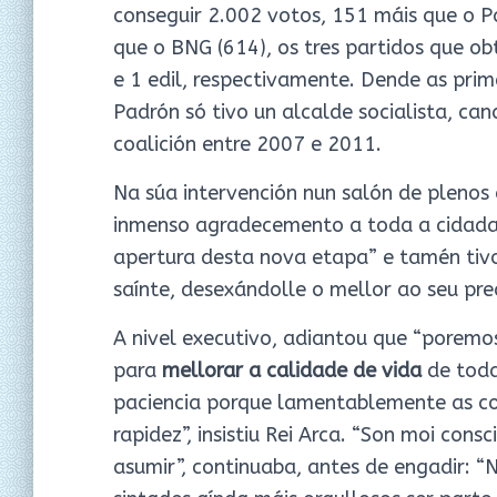
conseguir 2.002 votos, 151 máis que o Pa
que o BNG (614), os tres partidos que ob
e 1 edil, respectivamente. Dende as prim
Padrón só tivo un alcalde socialista, ca
coalición entre 2007 e 2011.
Na súa intervención nun salón de plenos
inmenso agradecemento a toda a cidadaní
apertura desta nova etapa” e tamén tiv
saínte, desexándolle o mellor ao seu pr
A nivel executivo, adiantou que “porem
para
mellorar a calidade de vida
de toda
paciencia porque lamentablemente as c
rapidez”, insistiu Rei Arca. “Son moi co
asumir”, continuaba, antes de engadir: “