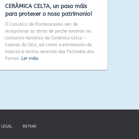
CERÁMICA CELTA, un paso máis
para protexer o noso patrimonio!
O Concello de Pontecesures ven de
recepcionar as obras de peche exterior no
conxunto histórico da Cerámica Celta –
Caleras do Ulla, así como a eliminación de
maleza e restos vexetais das fachadas dos
fornos.
Ler máis
LEGAL
ENTRAR