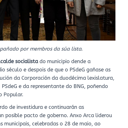
pañado por membros da súa lista
.
calde socialista
do municipio dende a
io século e despois de que o PSdeG gañase as
tución da Corporación da duodécima lexislatura,
 do PSdeG e da representante do BNG, poñendo
o Popular.
o de investidura e continuarán as
 un posible pacto de goberno. Anxo Arca liderou
s municipais, celebradas o 28 de maio, ao