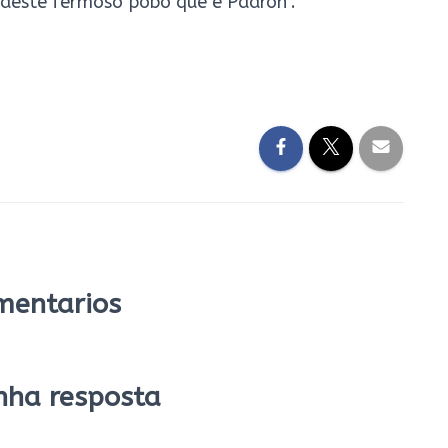
e deste fermoso pobo que é Padrón”.
mentarios
nha resposta