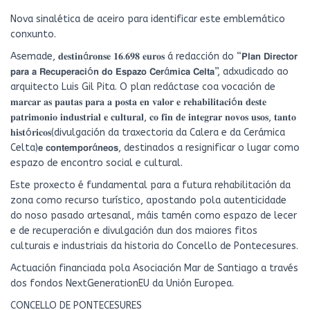
Nova sinalética de aceiro para identificar este emblemático
conxunto.
Asemade, 𝐝𝐞𝐬𝐭𝐢𝐧á𝐫𝐨𝐧𝐬𝐞 𝟏𝟔.𝟔𝟗𝟖 𝐞𝐮𝐫𝐨𝐬 á redacción do “𝗣𝗹𝗮𝗻 𝗗𝗶𝗿𝗲𝗰𝘁𝗼𝗿
𝗽𝗮𝗿𝗮 𝗮 𝗥𝗲𝗰𝘂𝗽𝗲𝗿𝗮𝗰𝗶ó𝗻 𝗱𝗼 𝗘𝘀𝗽𝗮𝘇𝗼 𝗖𝗲𝗿á𝗺𝗶𝗰𝗮 𝗖𝗲𝗹𝘁𝗮”, adxudicado ao
arquitecto Luis Gil Pita. O plan redáctase coa vocación de
𝐦𝐚𝐫𝐜𝐚𝐫 𝐚𝐬 𝐩𝐚𝐮𝐭𝐚𝐬 𝐩𝐚𝐫𝐚 𝐚 𝐩𝐨𝐬𝐭𝐚 𝐞𝐧 𝐯𝐚𝐥𝐨𝐫 𝐞 𝐫𝐞𝐡𝐚𝐛𝐢𝐥𝐢𝐭𝐚𝐜𝐢ó𝐧 𝐝𝐞𝐬𝐭𝐞
𝐩𝐚𝐭𝐫𝐢𝐦𝐨𝐧𝐢𝐨 𝐢𝐧𝐝𝐮𝐬𝐭𝐫𝐢𝐚𝐥 𝐞 𝐜𝐮𝐥𝐭𝐮𝐫𝐚𝐥, 𝐜𝐨 𝐟𝐢𝐧 𝐝𝐞 𝐢𝐧𝐭𝐞𝐠𝐫𝐚𝐫 𝐧𝐨𝐯𝐨𝐬 𝐮𝐬𝐨𝐬, 𝐭𝐚𝐧𝐭𝐨
𝐡𝐢𝐬𝐭ó𝐫𝐢𝐜𝐨𝐬(divulgación da traxectoria da Calera e da Cerámica
Celta)𝗲 𝗰𝗼𝗻𝘁𝗲𝗺𝗽𝗼𝗿á𝗻𝗲𝗼𝘀, destinados a resignificar o lugar como
espazo de encontro social e cultural.
Este proxecto é fundamental para a futura rehabilitación da
zona como recurso turístico, apostando pola autenticidade
do noso pasado artesanal, máis tamén como espazo de lecer
e de recuperación e divulgación dun dos maiores fitos
culturais e industriais da historia do Concello de Pontecesures.
Actuación financiada pola Asociación Mar de Santiago a través
dos fondos NextGenerationEU da Unión Europea.
CONCELLO DE PONTECESURES