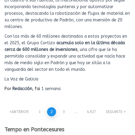
En cuanto a sus fábricas, la multinacional apostó por seguir
incorporando tecnologías punteras y por automatizar
procesos, destacando la robotización de flujos de material en
su centro de productivo de Padrón, con una inversión de 20
millones.
Con los más de 60 millones destinados a estos proyectos en
el 2025, el Grupo Cortizo
acumula solo en la última década
cerca de 600 millones de inversiones
, una cifra que le ha
permitido consolidar y expandir una actividad que nacía hace
más de medio siglo en Padrón y que hoy se sitúa a la
vanguardia del sector en todo el mundo.
La Voz de Galicia
Por
Redacción
, fai
1 semana
Paxinación
ANTERIOR
1
2
3
…
4.927
SEGUINTE
de
Tempo en Pontecesures