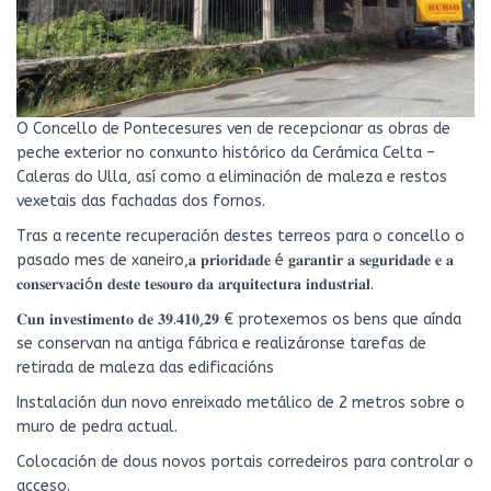
O Concello de Pontecesures ven de recepcionar as obras de
peche exterior no conxunto histórico da Cerámica Celta –
Caleras do Ulla, así como a eliminación de maleza e restos
vexetais das fachadas dos fornos.
Tras a recente recuperación destes terreos para o concello o
pasado mes de xaneiro,𝐚 𝐩𝐫𝐢𝐨𝐫𝐢𝐝𝐚𝐝𝐞 é 𝐠𝐚𝐫𝐚𝐧𝐭𝐢𝐫 𝐚 𝐬𝐞𝐠𝐮𝐫𝐢𝐝𝐚𝐝𝐞 𝐞 𝐚
𝐜𝐨𝐧𝐬𝐞𝐫𝐯𝐚𝐜𝐢ó𝐧 𝐝𝐞𝐬𝐭𝐞 𝐭𝐞𝐬𝐨𝐮𝐫𝐨 𝐝𝐚 𝐚𝐫𝐪𝐮𝐢𝐭𝐞𝐜𝐭𝐮𝐫𝐚 𝐢𝐧𝐝𝐮𝐬𝐭𝐫𝐢𝐚𝐥.
𝐂𝐮𝐧 𝐢𝐧𝐯𝐞𝐬𝐭𝐢𝐦𝐞𝐧𝐭𝐨 𝐝𝐞 𝟑𝟗.𝟒𝟏𝟎,𝟐𝟗 € protexemos os bens que aínda
se conservan na antiga fábrica e realizáronse tarefas de
retirada de maleza das edificacións
Instalación dun novo enreixado metálico de 2 metros sobre o
muro de pedra actual.
Colocación de dous novos portais corredeiros para controlar o
acceso.