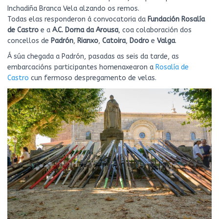
Inchadiña Branca Vela alzando os remos.
Todas elas responderon á convocatoria da
Fundación Rosalía
de Castro
e a
A.C. Dorna da Arousa
, coa colaboración dos
concellos de
Padrón
,
Rianxo
,
Catoira
,
Dodro
e
Valga
.
Á súa chegada a Padrón, pasadas as seis da tarde, as
embarcacións participantes homenaxearon a
Rosalía de
Castro
cun fermoso despregamento de velas.