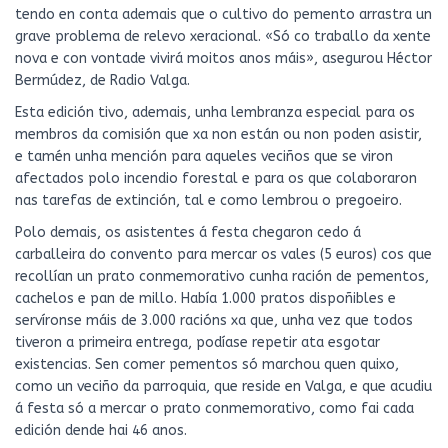
tendo en conta ademais que o cultivo do pemento arrastra un
grave problema de relevo xeracional. «Só co traballo da xente
nova e con vontade vivirá moitos anos máis», asegurou Héctor
Bermúdez, de Radio Valga.
Esta edición tivo, ademais, unha lembranza especial para os
membros da comisión que xa non están ou non poden asistir,
e tamén unha mención para aqueles veciños que se viron
afectados polo incendio forestal e para os que colaboraron
nas tarefas de extinción, tal e como lembrou o pregoeiro.
Polo demais, os asistentes á festa chegaron cedo á
carballeira do convento para mercar os vales (5 euros) cos que
recollían un prato conmemorativo cunha ración de pementos,
cachelos e pan de millo. Había 1.000 pratos dispoñibles e
servíronse máis de 3.000 racións xa que, unha vez que todos
tiveron a primeira entrega, podíase repetir ata esgotar
existencias. Sen comer pementos só marchou quen quixo,
como un veciño da parroquia, que reside en Valga, e que acudiu
á festa só a mercar o prato conmemorativo, como fai cada
edición dende hai 46 anos.