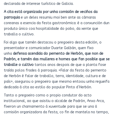
declarada de interese turístico de Galicia.
A cita está organizada por unha comisión de veciños da
parroquia
e un deles resumiu moi ben ante as cámaras
coreanas a esencia da festa gastronómica: é a conxunción dun
produto único coa hospitalidade do pobo, da xente que
traballa o cultivo.
Foi algo que tamén destacou o pregoeiro desta edición, o
presentador e comunicador Duarte Galbán, quen fixo
unha
defensa acendida do pemento de Herbón, que non de
Padrón, e tamén das mulleres e homes que fan posible que se
traballe o cultivo
tantos anos despois de que a planta fose
traída polos frades á parroquia. «Falar da festa do pemento
de Herbón é falar de traballo, terra, identidade, cultura e de
país», asegurou o pregoeiro que mesmo entoou unha regueifa
dedicada á cita ao estilo do popular Pinto d´Herbón.
Tanto o pregoeiro como o propio condutor do acto
institucional, ao que asistiu o alcalde de Padrón, Anxo Arca,
fixeron un chamamento á xuventude para que se una á
comisión organizadora da festa, co fin de mantela no tempo,