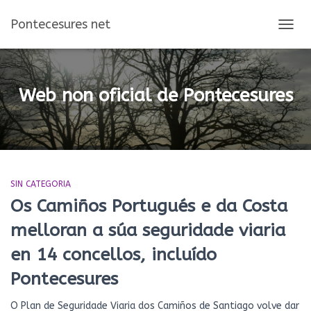
Pontecesures net
CAMBI
MOD
DE
NAVEG
Web non oficial de Pontecesures
SIN CATEGORIA
Os Camiños Portugués e da Costa
melloran a súa seguridade viaria
en 14 concellos, incluído
Pontecesures
O Plan de Seguridade Viaria dos Camiños de Santiago volve dar