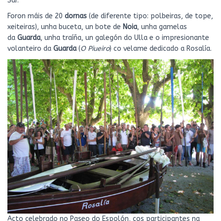
Sar.
Foron máis de 20
dornas
(de diferente tipo: polbeiras, de tope,
xeiteiras), unha buceta, un bote de
Noia
, unha gamelas
da
Guarda
, unha traíña, un galegón do Ulla e o impresionante
volanteiro da
Guarda
(
O Piueiro
) co velame dedicado a Rosalía.
Acto celebrado no Paseo do Espolón, cos participantes na